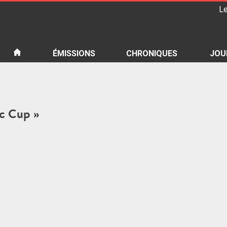
Le
iété
ÉMISSIONS
CHRONIQUES
JOU
ac Cup »