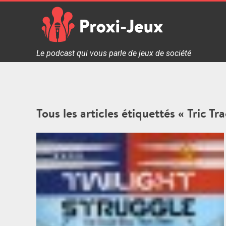
Skip
to
content
Proxi Jeux - Le podcast qui vous parle de jeux de soc
Le podcast qui vous parle de jeux de société
Tous les articles étiquettés « Tric Tr