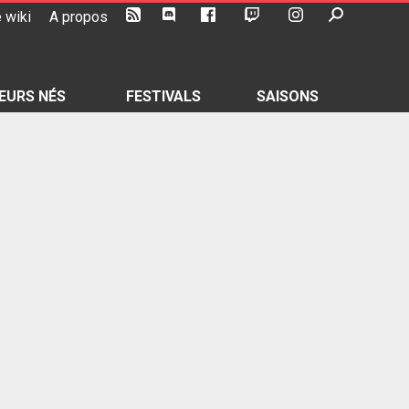
 wiki
A propos
EURS NÉS
FESTIVALS
SAISONS