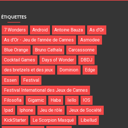
ÉTIQUETTES
7 Wonders
Android
Antoine Bauza
As d'Or
As d'Or - Jeu de l'année de Cannes
Asmodee
Blue Orange
Bruno Cathala
Carcassonne
Cocktail Games
Days of Wonder
DBDJ
des bretzels et des jeux
Dominion
Edge
Essen
Festival
Festival International des Jeux de Cannes
Filosofia
Gigamic
Haba
Iello
IOS
Ipad
Iphone
Jeu de rôle
Jeux de Société
KickStarter
Le Scorpion Masqué
Libellud