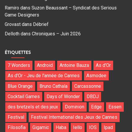
Ramiro
dans
Suzon Beaussant – Syndicat des Serious
Game Designers
Grovast
dans
Débrief
Delloth
dans
Chroniques – Juin 2026
ÉTIQUETTES
7 Wonders
Android
Antoine Bauza
As d'Or
As d'Or - Jeu de l'année de Cannes
Asmodee
Blue Orange
Bruno Cathala
Carcassonne
Cocktail Games
Days of Wonder
DBDJ
des bretzels et des jeux
Dominion
Edge
Essen
Festival
Festival International des Jeux de Cannes
Filosofia
Gigamic
Haba
Iello
IOS
Ipad