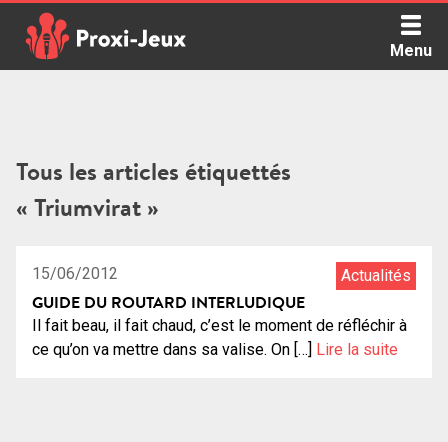
Skip
to
Menu
content
Proxi Jeux - Le podcast qui vous parle de jeux de société
Tous les articles étiquettés
« Triumvirat »
0:59:18
25
15/06/2012
Actualités
GUIDE DU ROUTARD INTERLUDIQUE
Il fait beau, il fait chaud, c’est le moment de réfléchir à
ce qu’on va mettre dans sa valise. On […]
Lire la suite