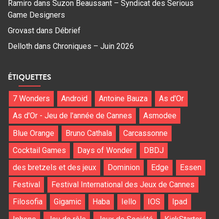
Ramiro
dans
Suzon Beaussant – Syndicat des Serious
Game Designers
Grovast
dans
Débrief
Delloth
dans
Chroniques – Juin 2026
ÉTIQUETTES
7 Wonders
Android
Antoine Bauza
As d'Or
As d'Or - Jeu de l'année de Cannes
Asmodee
Blue Orange
Bruno Cathala
Carcassonne
Cocktail Games
Days of Wonder
DBDJ
des bretzels et des jeux
Dominion
Edge
Essen
Festival
Festival International des Jeux de Cannes
Filosofia
Gigamic
Haba
Iello
IOS
Ipad