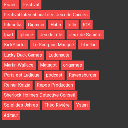
Essen
Festival
Festival International des Jeux de Cannes
Filosofia
Gigamic
Haba
Iello
IOS
Ipad
Iphone
Jeu de rôle
Jeux de Société
KickStarter
Le Scorpion Masqué
Libellud
Lucky Duck Games
Ludonaute
Martin Wallace
Matagot
origames
Paris est Ludique
podcast
Ravensburger
Reiner Knizia
Repos Production
Sherlock Holmes Detective Conseil
Spiel des Jahres
Théo Rivière
Ystari
éditeur