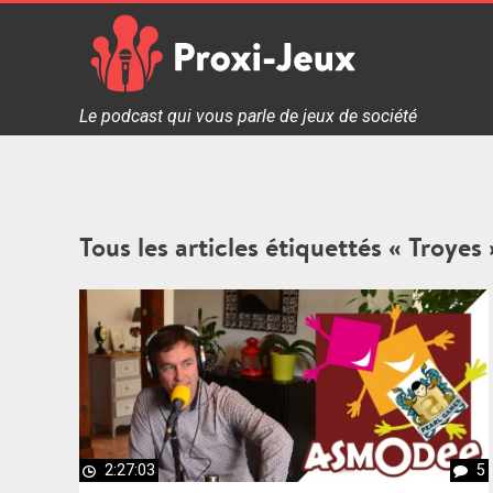
Skip
to
content
Proxi Jeux - Le podcast qui vous parle de jeux de soc
Le podcast qui vous parle de jeux de société
Tous les articles étiquettés « Troyes 
2:27:03
5