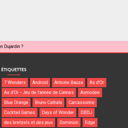
n Dujardin ?
ÉTIQUETTES
7 Wonders
Android
Antoine Bauza
As d'Or
As d'Or - Jeu de l'année de Cannes
Asmodee
Blue Orange
Bruno Cathala
Carcassonne
Cocktail Games
Days of Wonder
DBDJ
des bretzels et des jeux
Dominion
Edge