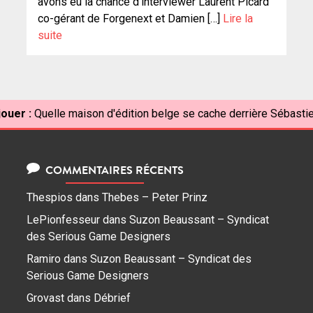
avons eu la chance d’interviewer Laurent Picard
co-gérant de Forgenext et Damien […]
Lire la
suite
jouer :
Quelle maison d'édition belge se cache derrière Sébastie
COMMENTAIRES RÉCENTS
Thespios
dans
Thebes – Peter Prinz
LePionfesseur
dans
Suzon Beaussant – Syndicat
des Serious Game Designers
Ramiro
dans
Suzon Beaussant – Syndicat des
Serious Game Designers
Grovast
dans
Débrief