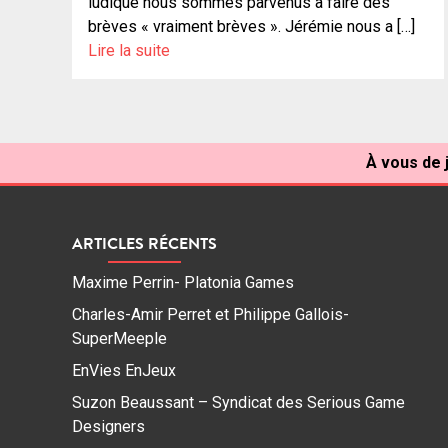
ludique nous sommes parvenus à faire des
brèves « vraiment brèves ». Jérémie nous a […]
Lire la suite
À vous de 
ARTICLES RÉCENTS
Maxime Perrin- Platonia Games
Charles-Amir Perret et Philippe Gallois-
SuperMeeple
EnVies EnJeux
Suzon Beaussant – Syndicat des Serious Game
Designers