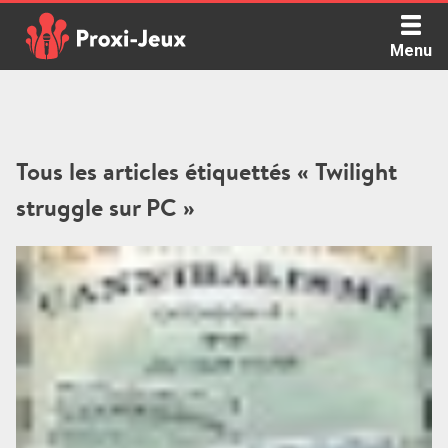
Skip
to
Menu
content
Proxi Jeux - Le podcast qui vous parle de jeux de société
Tous les articles étiquettés « Twilight
struggle sur PC »