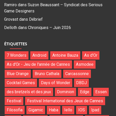
Ramiro
dans
Suzon Beaussant – Syndicat des Serious
Game Designers
Grovast
dans
Débrief
Delloth
dans
Chroniques – Juin 2026
ÉTIQUETTES
7 Wonders
Android
Antoine Bauza
As d'Or
As d'Or - Jeu de l'année de Cannes
Asmodee
Blue Orange
Bruno Cathala
Carcassonne
Cocktail Games
Days of Wonder
DBDJ
des bretzels et des jeux
Dominion
Edge
Essen
Festival
Festival International des Jeux de Cannes
Filosofia
Gigamic
Haba
Iello
IOS
Ipad