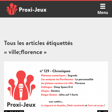
Skip
to
Menu
content
Proxi Jeux - Le podcast qui vous parle de jeux de société
Tous les articles étiquettés
« ville;florence »