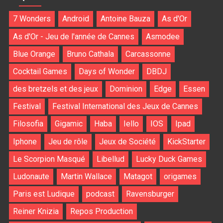
7 Wonders
Android
Antoine Bauza
As d'Or
As d'Or - Jeu de l'année de Cannes
Asmodee
Blue Orange
Bruno Cathala
Carcassonne
Cocktail Games
Days of Wonder
DBDJ
des bretzels et des jeux
Dominion
Edge
Essen
Festival
Festival International des Jeux de Cannes
Filosofia
Gigamic
Haba
Iello
IOS
Ipad
Iphone
Jeu de rôle
Jeux de Société
KickStarter
Le Scorpion Masqué
Libellud
Lucky Duck Games
Ludonaute
Martin Wallace
Matagot
origames
Paris est Ludique
podcast
Ravensburger
Reiner Knizia
Repos Production