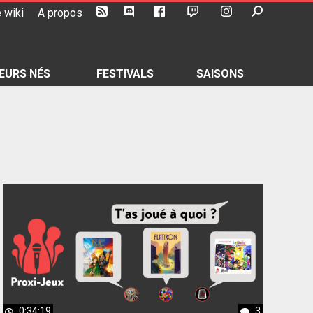
 wiki
A propos
EURS NÉS
FESTIVALS
SAISONS
0:34:19
3