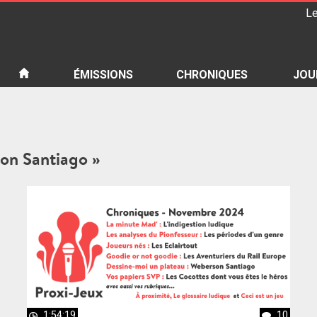
Le
iété
ÉMISSIONS
CHRONIQUES
JOU
son Santiago »
1:54:19
10