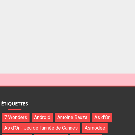
ÉTIQUETTES
7 Wonders
Android
Antoine Bauza
As d'Or
As d'Or - Jeu de l'année de Cannes
Asmodee