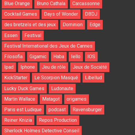
Blue Orange
Bruno Cathala
Carcassonne
Cocktail Games
Days of Wonder
DBDJ
des bretzels et des jeux
Dominion
Edge
Essen
Festival
Festival International des Jeux de Cannes
Filosofia
Gigamic
Haba
Iello
IOS
Ipad
Iphone
Jeu de rôle
Jeux de Société
KickStarter
Le Scorpion Masqué
Libellud
Lucky Duck Games
Ludonaute
Martin Wallace
Matagot
origames
Paris est Ludique
podcast
Ravensburger
Reiner Knizia
Repos Production
Sherlock Holmes Detective Conseil