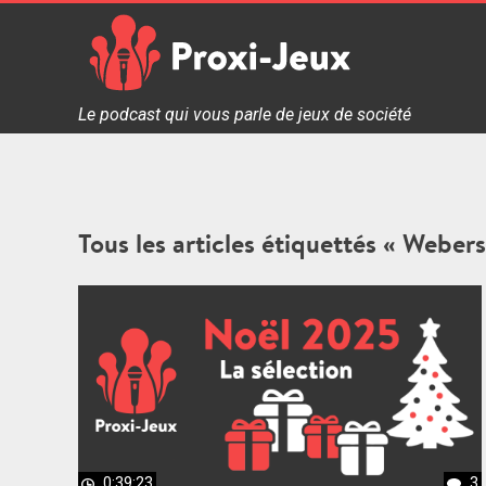
Skip
to
content
Proxi Jeux - Le podcast qui vous parle de jeux de soc
Le podcast qui vous parle de jeux de société
Tous les articles étiquettés « Weber
0:39:23
3