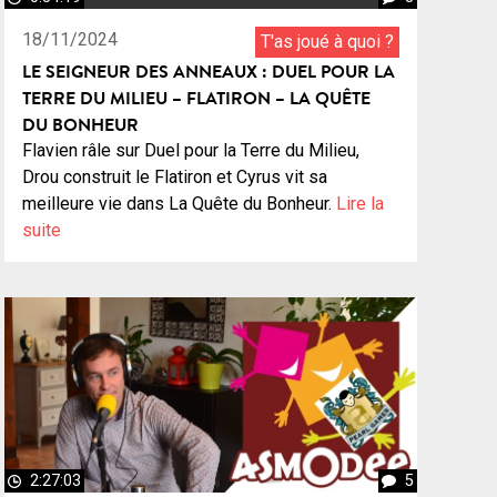
18/11/2024
T'as joué à quoi ?
LE SEIGNEUR DES ANNEAUX : DUEL POUR LA
TERRE DU MILIEU – FLATIRON – LA QUÊTE
DU BONHEUR
Flavien râle sur Duel pour la Terre du Milieu,
Drou construit le Flatiron et Cyrus vit sa
meilleure vie dans La Quête du Bonheur.
Lire la
suite
2:27:03
5