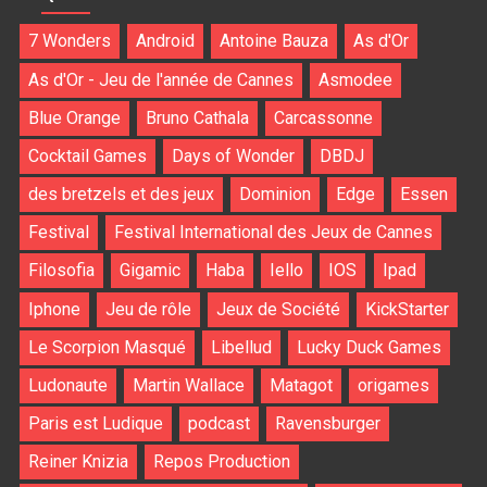
7 Wonders
Android
Antoine Bauza
As d'Or
As d'Or - Jeu de l'année de Cannes
Asmodee
Blue Orange
Bruno Cathala
Carcassonne
Cocktail Games
Days of Wonder
DBDJ
des bretzels et des jeux
Dominion
Edge
Essen
Festival
Festival International des Jeux de Cannes
Filosofia
Gigamic
Haba
Iello
IOS
Ipad
Iphone
Jeu de rôle
Jeux de Société
KickStarter
Le Scorpion Masqué
Libellud
Lucky Duck Games
Ludonaute
Martin Wallace
Matagot
origames
Paris est Ludique
podcast
Ravensburger
Reiner Knizia
Repos Production