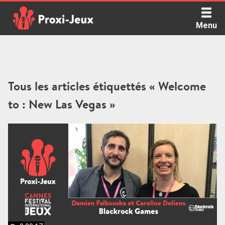
Skip
to
Menu
content
Proxi Jeux - Le podcast qui vous parle de jeux de société
Tous les articles étiquettés « Welcome
to : New Las Vegas »