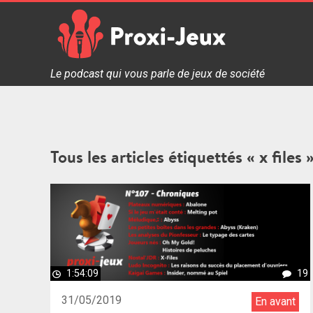
Skip
to
content
Proxi Jeux - Le podcast qui vous parle de jeux de soc
Le podcast qui vous parle de jeux de société
Tous les articles étiquettés « x files 
1:54:09
19
31/05/2019
En avant