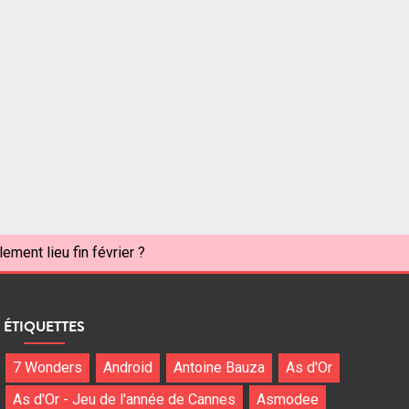
ement lieu fin février ?
ÉTIQUETTES
7 Wonders
Android
Antoine Bauza
As d'Or
As d'Or - Jeu de l'année de Cannes
Asmodee