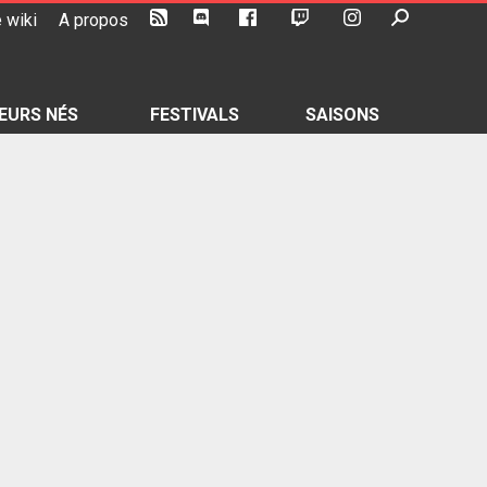
 wiki
A propos
EURS NÉS
FESTIVALS
SAISONS