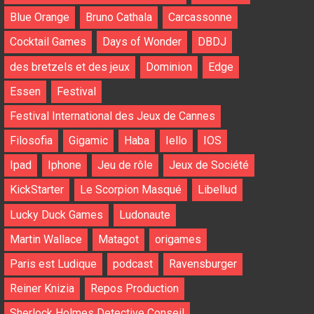
Blue Orange
Bruno Cathala
Carcassonne
Cocktail Games
Days of Wonder
DBDJ
des bretzels et des jeux
Dominion
Edge
Essen
Festival
Festival International des Jeux de Cannes
Filosofia
Gigamic
Haba
Iello
IOS
Ipad
Iphone
Jeu de rôle
Jeux de Société
KickStarter
Le Scorpion Masqué
Libellud
Lucky Duck Games
Ludonaute
Martin Wallace
Matagot
origames
Paris est Ludique
podcast
Ravensburger
Reiner Knizia
Repos Production
Sherlock Holmes Detective Conseil