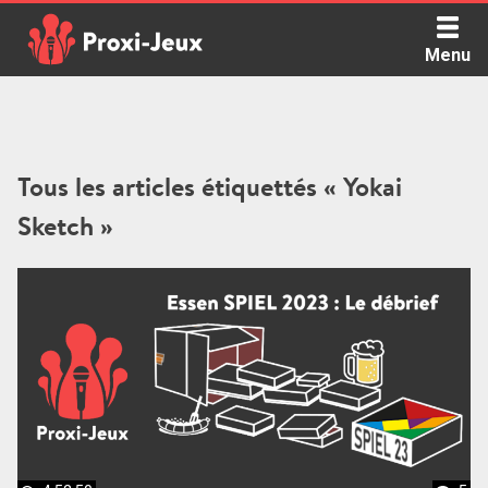
Skip
to
Menu
content
Proxi Jeux - Le podcast qui vous parle de jeux de société
Tous les articles étiquettés « Yokai
Sketch »