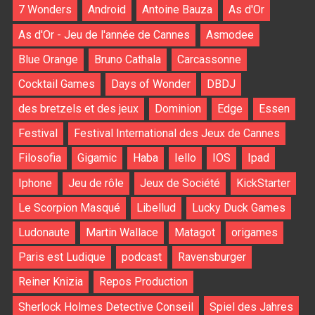
7 Wonders
Android
Antoine Bauza
As d'Or
As d'Or - Jeu de l'année de Cannes
Asmodee
Blue Orange
Bruno Cathala
Carcassonne
Cocktail Games
Days of Wonder
DBDJ
des bretzels et des jeux
Dominion
Edge
Essen
Festival
Festival International des Jeux de Cannes
Filosofia
Gigamic
Haba
Iello
IOS
Ipad
Iphone
Jeu de rôle
Jeux de Société
KickStarter
Le Scorpion Masqué
Libellud
Lucky Duck Games
Ludonaute
Martin Wallace
Matagot
origames
Paris est Ludique
podcast
Ravensburger
Reiner Knizia
Repos Production
Sherlock Holmes Detective Conseil
Spiel des Jahres