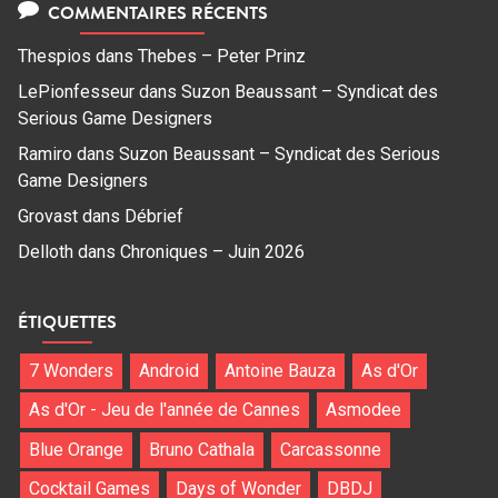
COMMENTAIRES RÉCENTS
Thespios
dans
Thebes – Peter Prinz
LePionfesseur
dans
Suzon Beaussant – Syndicat des
Serious Game Designers
Ramiro
dans
Suzon Beaussant – Syndicat des Serious
Game Designers
Grovast
dans
Débrief
Delloth
dans
Chroniques – Juin 2026
ÉTIQUETTES
7 Wonders
Android
Antoine Bauza
As d'Or
As d'Or - Jeu de l'année de Cannes
Asmodee
Blue Orange
Bruno Cathala
Carcassonne
Cocktail Games
Days of Wonder
DBDJ