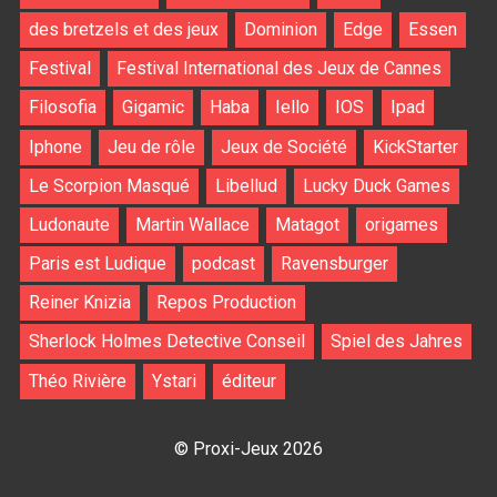
des bretzels et des jeux
Dominion
Edge
Essen
Festival
Festival International des Jeux de Cannes
Filosofia
Gigamic
Haba
Iello
IOS
Ipad
Iphone
Jeu de rôle
Jeux de Société
KickStarter
Le Scorpion Masqué
Libellud
Lucky Duck Games
Ludonaute
Martin Wallace
Matagot
origames
Paris est Ludique
podcast
Ravensburger
Reiner Knizia
Repos Production
Sherlock Holmes Detective Conseil
Spiel des Jahres
Théo Rivière
Ystari
éditeur
© Proxi-Jeux 2026