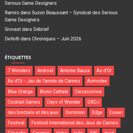
Serious Game Designers
Ramiro
dans
Suzon Beaussant – Syndicat des Serious
Game Designers
Grovast
dans
Débrief
Delloth
dans
Chroniques – Juin 2026
ÉTIQUETTES
7 Wonders
Android
Antoine Bauza
As d'Or
As d'Or - Jeu de l'année de Cannes
Asmodee
Blue Orange
Bruno Cathala
Carcassonne
Cocktail Games
Days of Wonder
DBDJ
des bretzels et des jeux
Dominion
Edge
Essen
Festival
Festival International des Jeux de Cannes