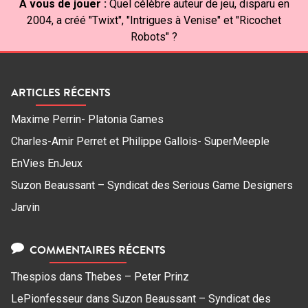
À vous de jouer :
Quel célèbre auteur de jeu, disparu en
2004, a créé "Twixt", "Intrigues à Venise" et "Ricochet
Robots" ?
ARTICLES RÉCENTS
Maxime Perrin- Platonia Games
Charles-Amir Perret et Philippe Gallois- SuperMeeple
EnVies EnJeux
Suzon Beaussant – Syndicat des Serious Game Designers
Jarvin
COMMENTAIRES RÉCENTS
Thespios
dans
Thebes – Peter Prinz
LePionfesseur
dans
Suzon Beaussant – Syndicat des