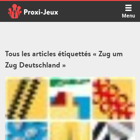
Skip
to
Menu
content
Proxi Jeux - Le podcast qui vous parle de jeux de société
Tous les articles étiquettés « Zug um
Zug Deutschland »