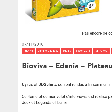
Pas encore de c
07/11/2016
Bioviva
Camille Chaussy
Edenia
Essen 2016
Ian Parovel
Bioviva – Edenia – Platea
Cyrus
et
DDSchutz
se sont rendus à Essen munis d
Ce 4ème et dernier volet d’interviews est réalisé p
Jeux et Legends of Luma.