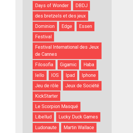
Days of Wonder
DBDJ
des bretzels et des jeux
Dominion
Edge
Essen
Festival
Festival International des Jeux
de Cannes
Filosofia
Gigamic
Haba
Iello
IOS
Ipad
Iphone
Jeu de rôle
Jeux de Société
KickStarter
Le Scorpion Masqué
Libellud
Lucky Duck Games
Ludonaute
Martin Wallace