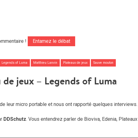
ommentaire !
Entamez le débat
Legends of Luma
Matthieu Lanvin
Plateaux de jeux
Sauve mouton
u de jeux – Legends of Luma
e leur micro portable et nous ont rapporté quelques interviews.
ar
DDSchutz
. Vous entendrez parler de Bioviva, Edenia, Plateaux