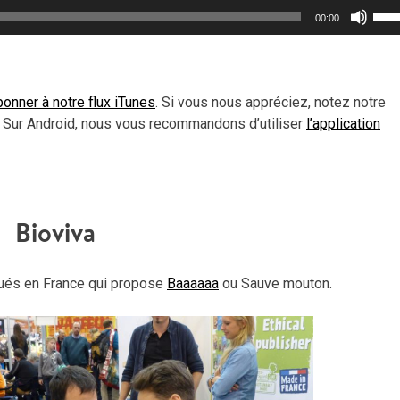
Util
00:00
les
flèc
haut
pou
onner à notre flux iTunes
. Si vous nous appréciez, notez notre
aug
 Sur Android, nous vous recommandons d’utiliser
l’application
ou
dimi
le
vol
Bioviva
qués en France qui propose
Baaaaaa
ou Sauve mouton.