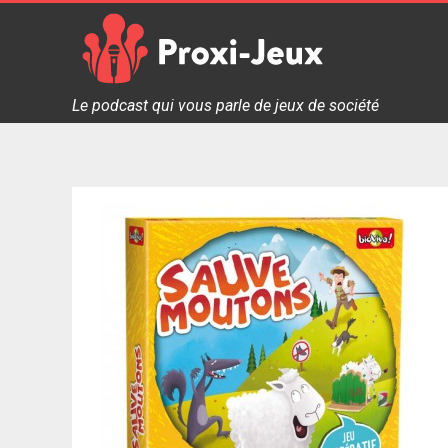
Skip
to
content
Proxi Jeux - Le podcast qui vous parle de jeux de soc
Le podcast qui vous parle de jeux de société