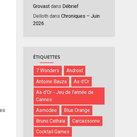
Grovast
dans
Débrief
Delloth
dans
Chroniques – Juin
2026
ÉTIQUETTES
7 Wonders
Android
Antoine Bauza
As d'Or
As d'Or - Jeu de l'année de
Cannes
des
Asmodee
Blue Orange
Bruno Cathala
Carcassonne
Cocktail Games