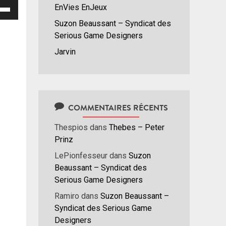
isez
EnVies EnJeux
Suzon Beaussant – Syndicat des
hes
Serious Game Designers
/bas
Jarvin
r
menter
nuer
COMMENTAIRES RÉCENTS
ume.
Thespios
dans
Thebes – Peter
Prinz
LePionfesseur
dans
Suzon
Beaussant – Syndicat des
Serious Game Designers
Ramiro
dans
Suzon Beaussant –
Syndicat des Serious Game
Designers