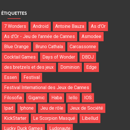
ÉTIQUETTES
7 Wonders
Android
Antoine Bauza
As d'Or
As d'Or - Jeu de l'année de Cannes
Asmodee
Blue Orange
Bruno Cathala
Carcassonne
Cocktail Games
Days of Wonder
DBDJ
des bretzels et des jeux
Dominion
Edge
Essen
Festival
Festival International des Jeux de Cannes
Filosofia
Gigamic
Haba
Iello
IOS
Ipad
Iphone
Jeu de rôle
Jeux de Société
KickStarter
Le Scorpion Masqué
Libellud
Lucky Duck Games
Ludonaute