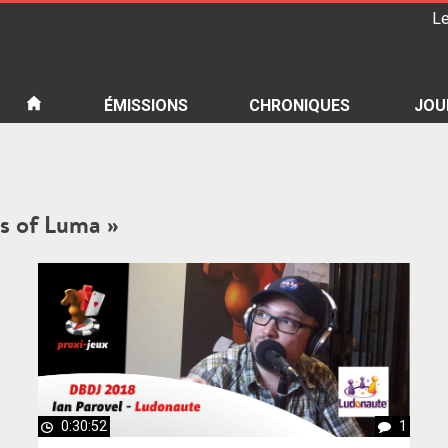
Le
iété
ÉMISSIONS
CHRONIQUES
JOU
ds of Luma »
0:30:52
1