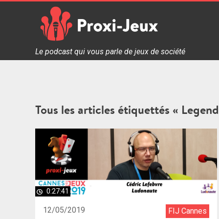
Skip
to
content
Proxi Jeux - Le podcast qui vous parle de jeux de soc
Le podcast qui vous parle de jeux de société
Tous les articles étiquettés « Legen
0:27:41
12/05/2019
FIJ Cannes