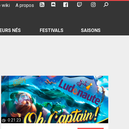
 wiki
A propos
EURS NÉS
FESTIVALS
SAISONS
0:21:23