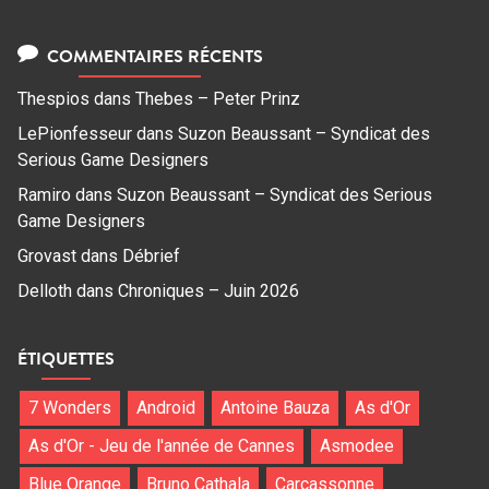
COMMENTAIRES RÉCENTS
Thespios
dans
Thebes – Peter Prinz
LePionfesseur
dans
Suzon Beaussant – Syndicat des
Serious Game Designers
Ramiro
dans
Suzon Beaussant – Syndicat des Serious
Game Designers
Grovast
dans
Débrief
Delloth
dans
Chroniques – Juin 2026
ÉTIQUETTES
7 Wonders
Android
Antoine Bauza
As d'Or
As d'Or - Jeu de l'année de Cannes
Asmodee
Blue Orange
Bruno Cathala
Carcassonne