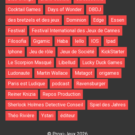
Cocktail Games
Days of Wonder
DBDJ
des bretzels et des jeux
Dominion
Edge
Essen
Festival
Festival International des Jeux de Cannes
Filosofia
Gigamic
Haba
Iello
IOS
Ipad
Iphone
Jeu de rôle
Jeux de Société
KickStarter
Le Scorpion Masqué
Libellud
Lucky Duck Games
Ludonaute
Martin Wallace
Matagot
origames
Paris est Ludique
podcast
Ravensburger
Reiner Knizia
Repos Production
Sherlock Holmes Detective Conseil
Spiel des Jahres
Théo Rivière
Ystari
éditeur
© Proxi-Jeux 2026