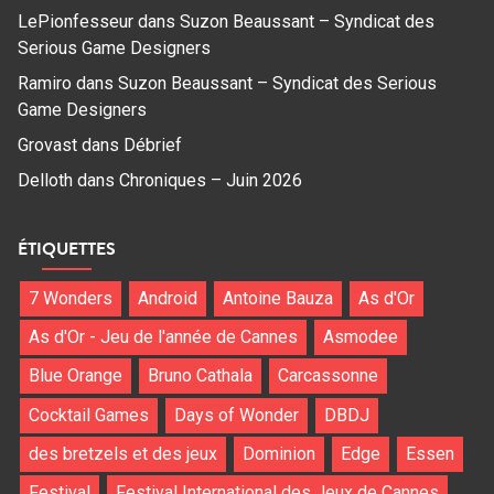
LePionfesseur
dans
Suzon Beaussant – Syndicat des
Serious Game Designers
Ramiro
dans
Suzon Beaussant – Syndicat des Serious
Game Designers
Grovast
dans
Débrief
Delloth
dans
Chroniques – Juin 2026
ÉTIQUETTES
7 Wonders
Android
Antoine Bauza
As d'Or
As d'Or - Jeu de l'année de Cannes
Asmodee
Blue Orange
Bruno Cathala
Carcassonne
Cocktail Games
Days of Wonder
DBDJ
des bretzels et des jeux
Dominion
Edge
Essen
Festival
Festival International des Jeux de Cannes