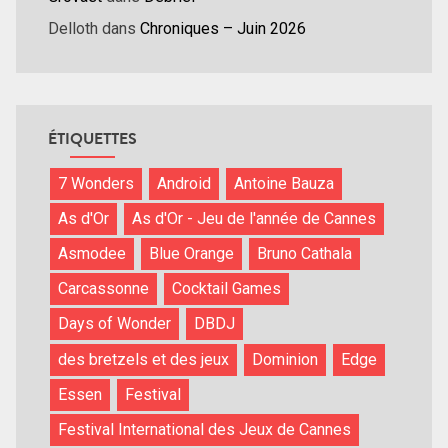
Delloth
dans
Chroniques – Juin 2026
ÉTIQUETTES
7 Wonders
Android
Antoine Bauza
As d'Or
As d'Or - Jeu de l'année de Cannes
Asmodee
Blue Orange
Bruno Cathala
Carcassonne
Cocktail Games
Days of Wonder
DBDJ
des bretzels et des jeux
Dominion
Edge
Essen
Festival
Festival International des Jeux de Cannes