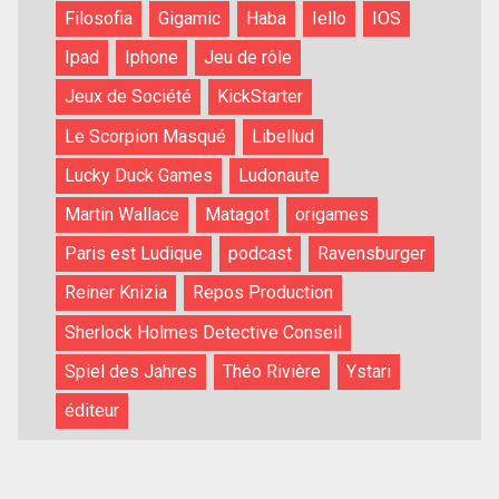
Filosofia
Gigamic
Haba
Iello
IOS
Ipad
Iphone
Jeu de rôle
Jeux de Société
KickStarter
Le Scorpion Masqué
Libellud
Lucky Duck Games
Ludonaute
Martin Wallace
Matagot
origames
Paris est Ludique
podcast
Ravensburger
Reiner Knizia
Repos Production
Sherlock Holmes Detective Conseil
Spiel des Jahres
Théo Rivière
Ystari
éditeur