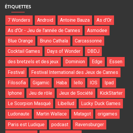
ÉTIQUETTES
7 Wonders
Android
Antoine Bauza
As d'Or
As d'Or - Jeu de l'année de Cannes
Asmodee
Blue Orange
Bruno Cathala
Carcassonne
Cocktail Games
Days of Wonder
DBDJ
des bretzels et des jeux
Dominion
Edge
Essen
Festival
Festival International des Jeux de Cannes
Filosofia
Gigamic
Haba
Iello
IOS
Ipad
Iphone
Jeu de rôle
Jeux de Société
KickStarter
Le Scorpion Masqué
Libellud
Lucky Duck Games
Ludonaute
Martin Wallace
Matagot
origames
Paris est Ludique
podcast
Ravensburger