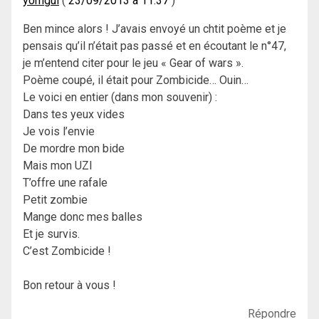
yomgui
23/09/2013 à 11:37
Ben mince alors ! J’avais envoyé un chtit poème et je
pensais qu’il n’était pas passé et en écoutant le n°47,
je m’entend citer pour le jeu « Gear of wars ».
Poème coupé, il était pour Zombicide… Ouin…
Le voici en entier (dans mon souvenir) :
Dans tes yeux vides
Je vois l’envie
De mordre mon bide
Mais mon UZI
T’offre une rafale
Petit zombie
Mange donc mes balles
Et je survis.
C’est Zombicide !
Bon retour à vous !
Répondre