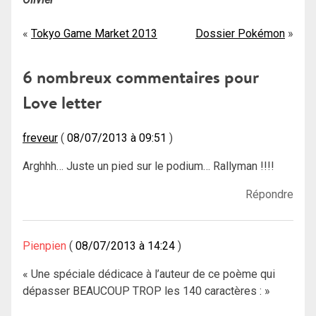
Navigation
Tokyo Game Market 2013
Dossier Pokémon
de
6 nombreux commentaires pour
l’article
Love letter
freveur
08/07/2013 à 09:51
Arghhh… Juste un pied sur le podium… Rallyman !!!!
Répondre
Pienpien
08/07/2013 à 14:24
« Une spéciale dédicace à l’auteur de ce poème qui
dépasser BEAUCOUP TROP les 140 caractères : »