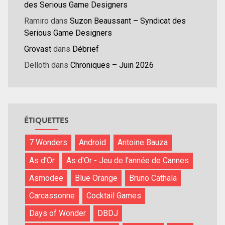
des Serious Game Designers
Ramiro
dans
Suzon Beaussant – Syndicat des
Serious Game Designers
Grovast
dans
Débrief
Delloth
dans
Chroniques – Juin 2026
ÉTIQUETTES
7 Wonders
Android
Antoine Bauza
As d'Or
As d'Or - Jeu de l'année de Cannes
Asmodee
Blue Orange
Bruno Cathala
Carcassonne
Cocktail Games
Days of Wonder
DBDJ