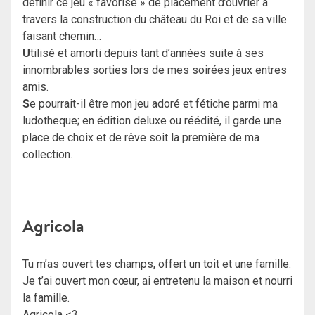
définir ce jeu « favorisé » de placement d’ouvrier à
travers la construction du château du Roi et de sa ville
faisant chemin…
U
tilisé et amorti depuis tant d’années suite à ses
innombrables sorties lors de mes soirées jeux entres
amis.
S
e pourrait-il être mon jeu adoré et fétiche parmi ma
ludotheque; en édition deluxe ou réédité, il garde une
place de choix et de rêve soit la première de ma
collection.
Agricola
Tu m’as ouvert tes champs, offert un toit et une famille.
Je t’ai ouvert mon cœur, ai entretenu la maison et nourri
la famille.
Agricola <3