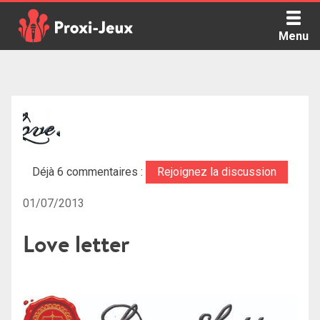
Skip
to
Menu
content
Proxi Jeux - Le podcast qui vous parle de jeux de société
Déjà 6 commentaires :
Rejoignez la discussion
01/07/2013
Love letter