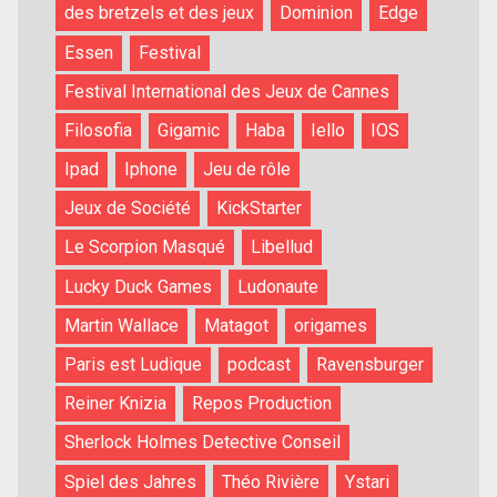
des bretzels et des jeux
Dominion
Edge
Essen
Festival
Festival International des Jeux de Cannes
Filosofia
Gigamic
Haba
Iello
IOS
Ipad
Iphone
Jeu de rôle
Jeux de Société
KickStarter
Le Scorpion Masqué
Libellud
Lucky Duck Games
Ludonaute
Martin Wallace
Matagot
origames
Paris est Ludique
podcast
Ravensburger
Reiner Knizia
Repos Production
Sherlock Holmes Detective Conseil
Spiel des Jahres
Théo Rivière
Ystari