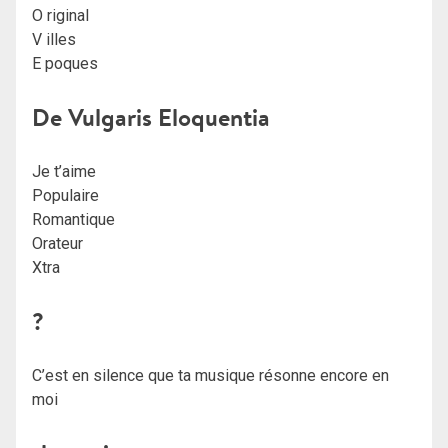
O riginal
V illes
E poques
De Vulgaris Eloquentia
Je t’aime
Populaire
Romantique
Orateur
Xtra
?
C’est en silence que ta musique résonne encore en
moi