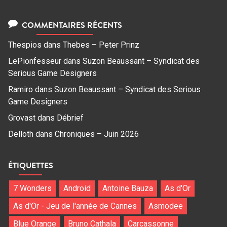
COMMENTAIRES RÉCENTS
Thespios
dans
Thebes – Peter Prinz
LePionfesseur
dans
Suzon Beaussant – Syndicat des
Serious Game Designers
Ramiro
dans
Suzon Beaussant – Syndicat des Serious
Game Designers
Grovast
dans
Débrief
Delloth
dans
Chroniques – Juin 2026
ÉTIQUETTES
7 Wonders
Android
Antoine Bauza
As d'Or
As d'Or - Jeu de l'année de Cannes
Asmodee
Blue Orange
Bruno Cathala
Carcassonne