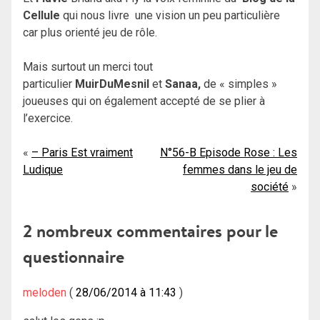
Cellule
qui nous livre une vision un peu particulière
car plus orienté jeu de rôle.
Mais surtout un merci tout
particulier
MuirDuMesnil
et
Sanaa,
de « simples »
joueuses qui on également accepté de se plier à
l’exercice.
Navigation
– Paris Est vraiment
N°56-B Episode Rose : Les
Ludique
femmes dans le jeu de
de
société
l’article
2 nombreux commentaires pour
le
questionnaire
meloden
28/06/2014 à 11:43