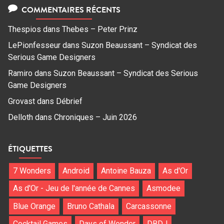
COMMENTAIRES RÉCENTS
Thespios
dans
Thebes – Peter Prinz
LePionfesseur
dans
Suzon Beaussant – Syndicat des
Serious Game Designers
Ramiro
dans
Suzon Beaussant – Syndicat des Serious
Game Designers
Grovast
dans
Débrief
Delloth
dans
Chroniques – Juin 2026
ÉTIQUETTES
7 Wonders
Android
Antoine Bauza
As d'Or
As d'Or - Jeu de l'année de Cannes
Asmodee
Blue Orange
Bruno Cathala
Carcassonne
Cocktail Games
Days of Wonder
DBDJ