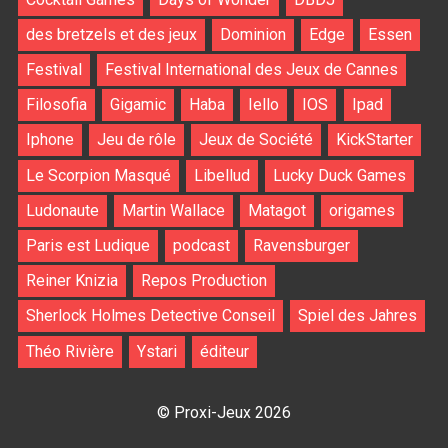
des bretzels et des jeux
Dominion
Edge
Essen
Festival
Festival International des Jeux de Cannes
Filosofia
Gigamic
Haba
Iello
IOS
Ipad
Iphone
Jeu de rôle
Jeux de Société
KickStarter
Le Scorpion Masqué
Libellud
Lucky Duck Games
Ludonaute
Martin Wallace
Matagot
origames
Paris est Ludique
podcast
Ravensburger
Reiner Knizia
Repos Production
Sherlock Holmes Detective Conseil
Spiel des Jahres
Théo Rivière
Ystari
éditeur
© Proxi-Jeux 2026