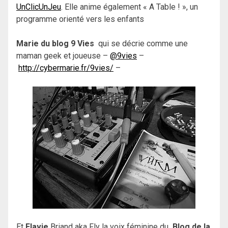
UnClicUnJeu
. Elle anime également « A Table ! », un
programme orienté vers les enfants
Marie du blog 9 Vies
qui se décrie comme une
maman geek et joueuse –
@9vies
–
http://cybermarie.fr/9vies/
–
Et
Flavie
Briand aka Fly la voix féminine du
Blog de la