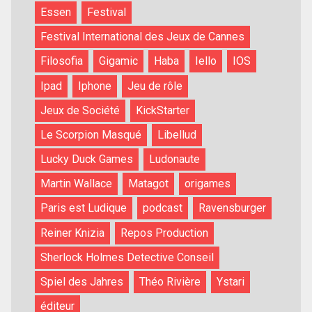
Essen
Festival
Festival International des Jeux de Cannes
Filosofia
Gigamic
Haba
Iello
IOS
Ipad
Iphone
Jeu de rôle
Jeux de Société
KickStarter
Le Scorpion Masqué
Libellud
Lucky Duck Games
Ludonaute
Martin Wallace
Matagot
origames
Paris est Ludique
podcast
Ravensburger
Reiner Knizia
Repos Production
Sherlock Holmes Detective Conseil
Spiel des Jahres
Théo Rivière
Ystari
éditeur