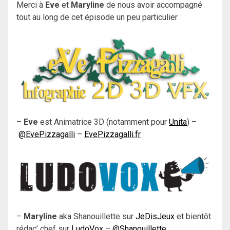
Merci à
Eve
et
Maryline
de nous avoir accompagné
tout au long de cet épisode un peu particulier
–
Eve
est Animatrice 3D (notamment pour
Unita
) –
@EvePizzagalli
–
EvePizzagalli.fr
–
Maryline
aka Shanouillette sur
JeDisJeux
et bientôt
rédac’ chef sur
LudoVox
–
@Shanouillette