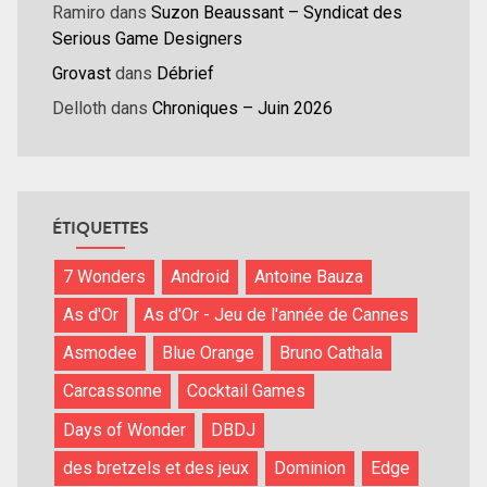
Ramiro
dans
Suzon Beaussant – Syndicat des
Serious Game Designers
Grovast
dans
Débrief
Delloth
dans
Chroniques – Juin 2026
ÉTIQUETTES
7 Wonders
Android
Antoine Bauza
As d'Or
As d'Or - Jeu de l'année de Cannes
Asmodee
Blue Orange
Bruno Cathala
Carcassonne
Cocktail Games
Days of Wonder
DBDJ
des bretzels et des jeux
Dominion
Edge