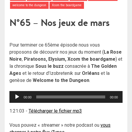
welcome to the dungeon
Xcom the boardgame
N°65 – Nos jeux de mars
Pour terminer ce 65ème épisode nous vous
proposons de découvrir nos jeux du moment (
La Rose
Noire
,
Piratoons, Elysium, Xcom the boardgame
) et
la chronique
Sous le buzz
consacrée à
The Golden
Ages
et le retour d’Izobretenik sur
Orléans
et la
genèse de
Welcome to the Dungeon
.
Lecteur
00:00
00:00
audio
1:21:03
-
Télécharger le fichier mp3
Vous pouvez « streamer » notre podcast ou
vous