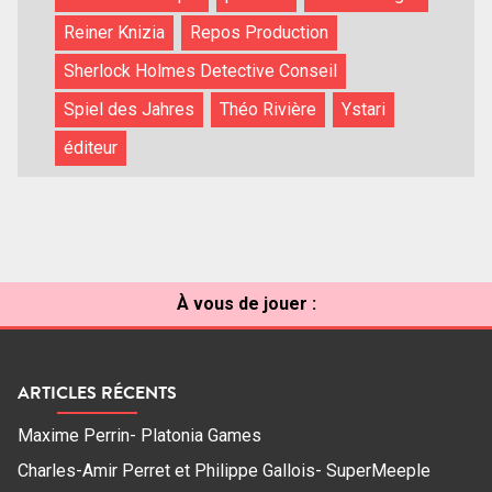
Reiner Knizia
Repos Production
Sherlock Holmes Detective Conseil
Spiel des Jahres
Théo Rivière
Ystari
éditeur
À vous de jouer :
ARTICLES RÉCENTS
Maxime Perrin- Platonia Games
Charles-Amir Perret et Philippe Gallois- SuperMeeple