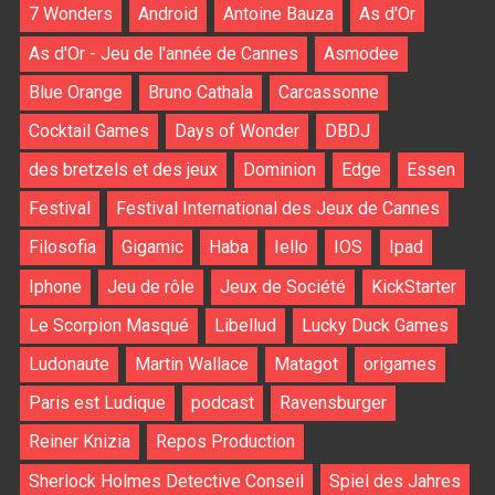
7 Wonders
Android
Antoine Bauza
As d'Or
As d'Or - Jeu de l'année de Cannes
Asmodee
Blue Orange
Bruno Cathala
Carcassonne
Cocktail Games
Days of Wonder
DBDJ
des bretzels et des jeux
Dominion
Edge
Essen
Festival
Festival International des Jeux de Cannes
Filosofia
Gigamic
Haba
Iello
IOS
Ipad
Iphone
Jeu de rôle
Jeux de Société
KickStarter
Le Scorpion Masqué
Libellud
Lucky Duck Games
Ludonaute
Martin Wallace
Matagot
origames
Paris est Ludique
podcast
Ravensburger
Reiner Knizia
Repos Production
Sherlock Holmes Detective Conseil
Spiel des Jahres