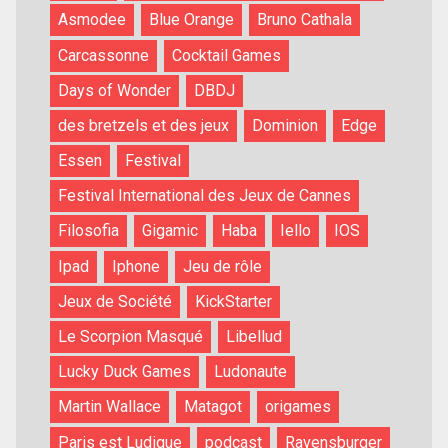
Asmodee
Blue Orange
Bruno Cathala
Carcassonne
Cocktail Games
Days of Wonder
DBDJ
des bretzels et des jeux
Dominion
Edge
Essen
Festival
Festival International des Jeux de Cannes
Filosofia
Gigamic
Haba
Iello
IOS
Ipad
Iphone
Jeu de rôle
Jeux de Société
KickStarter
Le Scorpion Masqué
Libellud
Lucky Duck Games
Ludonaute
Martin Wallace
Matagot
origames
Paris est Ludique
podcast
Ravensburger