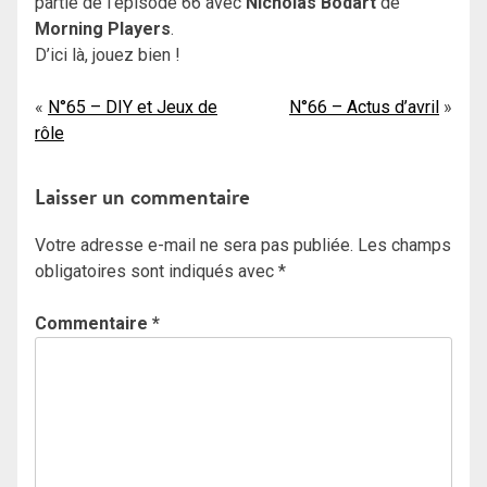
partie de l’épisode 66 avec
Nicholas Bodart
de
Morning Players
.
D’ici là, jouez bien !
Navigation
N°65 – DIY et Jeux de
N°66 – Actus d’avril
rôle
de
l’article
Laisser un commentaire
Votre adresse e-mail ne sera pas publiée.
Les champs
obligatoires sont indiqués avec
*
Commentaire
*