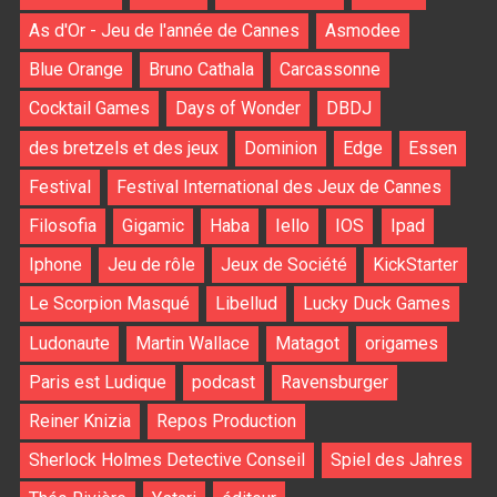
As d'Or - Jeu de l'année de Cannes
Asmodee
Blue Orange
Bruno Cathala
Carcassonne
Cocktail Games
Days of Wonder
DBDJ
des bretzels et des jeux
Dominion
Edge
Essen
Festival
Festival International des Jeux de Cannes
Filosofia
Gigamic
Haba
Iello
IOS
Ipad
Iphone
Jeu de rôle
Jeux de Société
KickStarter
Le Scorpion Masqué
Libellud
Lucky Duck Games
Ludonaute
Martin Wallace
Matagot
origames
Paris est Ludique
podcast
Ravensburger
Reiner Knizia
Repos Production
Sherlock Holmes Detective Conseil
Spiel des Jahres