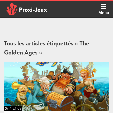
Skip
to
Menu
content
Proxi Jeux - Le podcast qui vous parle de jeux de société
Tous les articles étiquettés « The
Golden Ages »
1:21:03