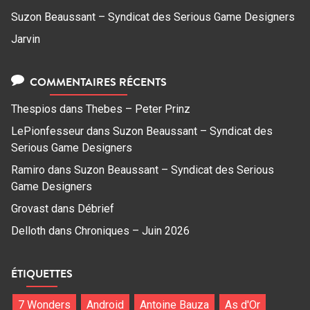
Suzon Beaussant – Syndicat des Serious Game Designers
Jarvin
COMMENTAIRES RÉCENTS
Thespios
dans
Thebes – Peter Prinz
LePionfesseur
dans
Suzon Beaussant – Syndicat des
Serious Game Designers
Ramiro
dans
Suzon Beaussant – Syndicat des Serious
Game Designers
Grovast
dans
Débrief
Delloth
dans
Chroniques – Juin 2026
ÉTIQUETTES
7 Wonders
Android
Antoine Bauza
As d'Or