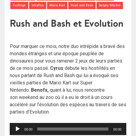
Funforge
Intrafins
Mario Kart
Rush and Bash
Sergey Machin
Rush and Bash et Evolution
Pour marquer ce mois, notre duo intrépide a bravé des
mondes étranges et une époque peuplée de
dinosaures pour vous ramener 2 jeux de leurs parties
de ce mois passé.
Cyrus
débute les hostilités en
nous parlant de Rush and Bash qui lui a évoqué ses
vieilles parties de Mario Kart sur Super
Nintendo.
Benofx,
quant à lui, nous rencontre
son weekend au zoo où il a eu le droit à un cours
accéléré sur l’évolution des espèces au travers de ses
parties d’Evolution.
Lecteur
00:00
00:00
audio