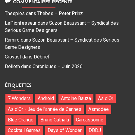
COMMENTAIRES RÉCENTS
Thespios
dans
Thebes – Peter Prinz
LePionfesseur
dans
Suzon Beaussant – Syndicat des
Serious Game Designers
Ramiro
dans
Suzon Beaussant – Syndicat des Serious
Game Designers
Grovast
dans
Débrief
Delloth
dans
Chroniques – Juin 2026
ÉTIQUETTES
7 Wonders
Android
Antoine Bauza
As d'Or
As d'Or - Jeu de l'année de Cannes
Asmodee
Blue Orange
Bruno Cathala
Carcassonne
Cocktail Games
Days of Wonder
DBDJ