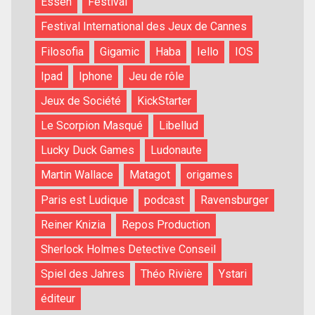
Essen
Festival
Festival International des Jeux de Cannes
Filosofia
Gigamic
Haba
Iello
IOS
Ipad
Iphone
Jeu de rôle
Jeux de Société
KickStarter
Le Scorpion Masqué
Libellud
Lucky Duck Games
Ludonaute
Martin Wallace
Matagot
origames
Paris est Ludique
podcast
Ravensburger
Reiner Knizia
Repos Production
Sherlock Holmes Detective Conseil
Spiel des Jahres
Théo Rivière
Ystari
éditeur