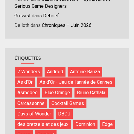
Serious Game Designers
Grovast
dans
Débrief
Delloth
dans
Chroniques – Juin 2026
ÉTIQUETTES
7 Wonders
Android
Antoine Bauza
As d'Or
As d'Or - Jeu de l'année de Cannes
Asmodee
Blue Orange
Bruno Cathala
Carcassonne
Cocktail Games
Days of Wonder
DBDJ
des bretzels et des jeux
Dominion
Edge