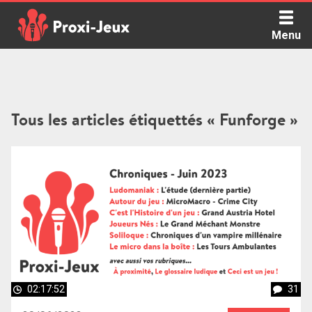
Skip
to
Menu
content
Proxi Jeux - Le podcast qui vous parle de jeux de société
Tous les articles étiquettés « Funforge »
02:17:52
31