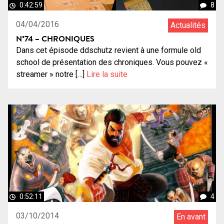
0:42:59
8
04/04/2016
Actualités
N°74 – CHRONIQUES
Dans cet épisode ddschutz revient à une formule old
school de présentation des chroniques. Vous pouvez «
streamer » notre […]
Lire la suite
0:52:11
4
03/10/2014
En avant