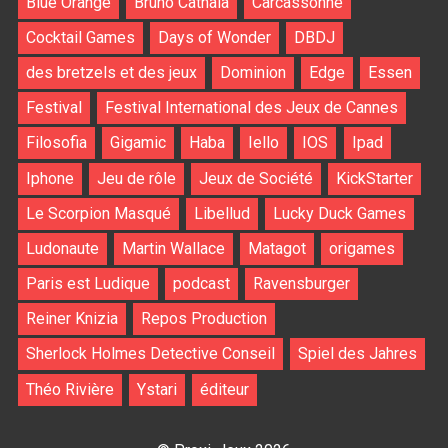
Blue Orange
Bruno Cathala
Carcassonne
Cocktail Games
Days of Wonder
DBDJ
des bretzels et des jeux
Dominion
Edge
Essen
Festival
Festival International des Jeux de Cannes
Filosofia
Gigamic
Haba
Iello
IOS
Ipad
Iphone
Jeu de rôle
Jeux de Société
KickStarter
Le Scorpion Masqué
Libellud
Lucky Duck Games
Ludonaute
Martin Wallace
Matagot
origames
Paris est Ludique
podcast
Ravensburger
Reiner Knizia
Repos Production
Sherlock Holmes Detective Conseil
Spiel des Jahres
Théo Rivière
Ystari
éditeur