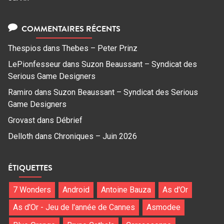
COMMENTAIRES RÉCENTS
Thespios
dans
Thebes – Peter Prinz
LePionfesseur
dans
Suzon Beaussant – Syndicat des
Serious Game Designers
Ramiro
dans
Suzon Beaussant – Syndicat des Serious
Game Designers
Grovast
dans
Débrief
Delloth
dans
Chroniques – Juin 2026
ÉTIQUETTES
7 Wonders
Android
Antoine Bauza
As d'Or
As d'Or - Jeu de l'année de Cannes
Asmodee