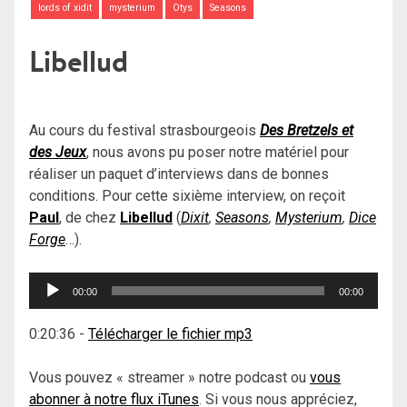
lords of xidit
mysterium
Otys
Seasons
Libellud
Au cours du festival strasbourgeois
Des Bretzels et
des Jeux
, nous avons pu poser notre matériel pour
réaliser un paquet d’interviews dans de bonnes
conditions. Pour cette sixième interview, on reçoit
Paul
, de chez
Libellud
(
Dixit
,
Seasons
,
Mysterium
,
Dice
Forge
…).
Lecteur
00:00
00:00
audio
0:20:36
-
Télécharger le fichier mp3
Vous pouvez « streamer » notre podcast ou
vous
abonner à notre flux iTunes
. Si vous nous appréciez,