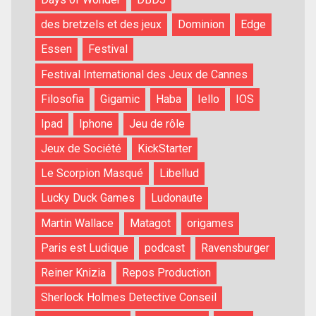
des bretzels et des jeux
Dominion
Edge
Essen
Festival
Festival International des Jeux de Cannes
Filosofia
Gigamic
Haba
Iello
IOS
Ipad
Iphone
Jeu de rôle
Jeux de Société
KickStarter
Le Scorpion Masqué
Libellud
Lucky Duck Games
Ludonaute
Martin Wallace
Matagot
origames
Paris est Ludique
podcast
Ravensburger
Reiner Knizia
Repos Production
Sherlock Holmes Detective Conseil