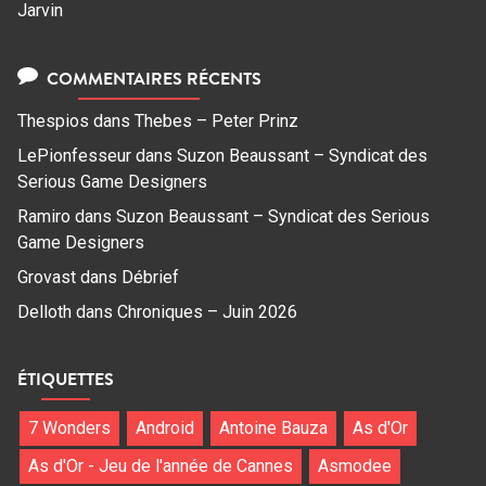
Jarvin
COMMENTAIRES RÉCENTS
Thespios
dans
Thebes – Peter Prinz
LePionfesseur
dans
Suzon Beaussant – Syndicat des
Serious Game Designers
Ramiro
dans
Suzon Beaussant – Syndicat des Serious
Game Designers
Grovast
dans
Débrief
Delloth
dans
Chroniques – Juin 2026
ÉTIQUETTES
7 Wonders
Android
Antoine Bauza
As d'Or
As d'Or - Jeu de l'année de Cannes
Asmodee