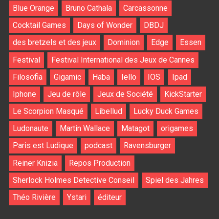
Blue Orange
Bruno Cathala
Carcassonne
Cocktail Games
Days of Wonder
DBDJ
des bretzels et des jeux
Dominion
Edge
Essen
Festival
Festival International des Jeux de Cannes
Filosofia
Gigamic
Haba
Iello
IOS
Ipad
Iphone
Jeu de rôle
Jeux de Société
KickStarter
Le Scorpion Masqué
Libellud
Lucky Duck Games
Ludonaute
Martin Wallace
Matagot
origames
Paris est Ludique
podcast
Ravensburger
Reiner Knizia
Repos Production
Sherlock Holmes Detective Conseil
Spiel des Jahres
Théo Rivière
Ystari
éditeur