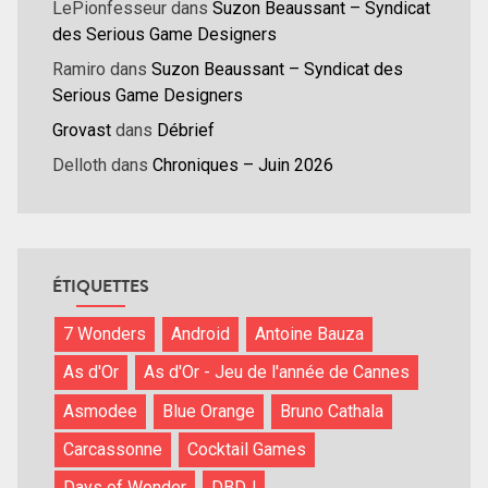
LePionfesseur
dans
Suzon Beaussant – Syndicat
des Serious Game Designers
Ramiro
dans
Suzon Beaussant – Syndicat des
Serious Game Designers
Grovast
dans
Débrief
Delloth
dans
Chroniques – Juin 2026
ÉTIQUETTES
7 Wonders
Android
Antoine Bauza
As d'Or
As d'Or - Jeu de l'année de Cannes
Asmodee
Blue Orange
Bruno Cathala
Carcassonne
Cocktail Games
Days of Wonder
DBDJ