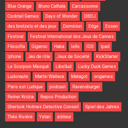
Blue Orange
Bruno Cathala
Carcassonne
Cocktail Games
Days of Wonder
DBDJ
des bretzels et des jeux
Dominion
Edge
Essen
Festival
Festival International des Jeux de Cannes
Filosofia
Gigamic
Haba
Iello
IOS
Ipad
Iphone
Jeu de rôle
Jeux de Société
KickStarter
Le Scorpion Masqué
Libellud
Lucky Duck Games
Ludonaute
Martin Wallace
Matagot
origames
Paris est Ludique
podcast
Ravensburger
Reiner Knizia
Repos Production
Sherlock Holmes Detective Conseil
Spiel des Jahres
Théo Rivière
Ystari
éditeur