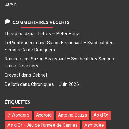
Jarvin
COMMENTAIRES RÉCENTS
Thespios
dans
Thebes – Peter Prinz
LePionfesseur
dans
Suzon Beaussant – Syndicat des
Serious Game Designers
Ramiro
dans
Suzon Beaussant – Syndicat des Serious
Game Designers
Grovast
dans
Débrief
Delloth
dans
Chroniques – Juin 2026
ÉTIQUETTES
7 Wonders
Android
Antoine Bauza
As d'Or
As d'Or - Jeu de l'année de Cannes
Asmodee