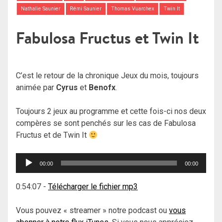
Nathalie Saunier
Rémi Saunier
Thomas Vuarchex
Twin It
Fabulosa Fructus et Twin It
C’est le retour de la chronique Jeux du mois, toujours
animée par
Cyrus
et
Benofx
.
Toujours 2 jeux au programme et cette fois-ci nos deux
compères se sont penchés sur les cas de Fabulosa
Fructus et de Twin It
Lecteur
00:00
00:00
audio
0:54:07
-
Télécharger le fichier mp3
Vous pouvez « streamer » notre podcast ou
vous