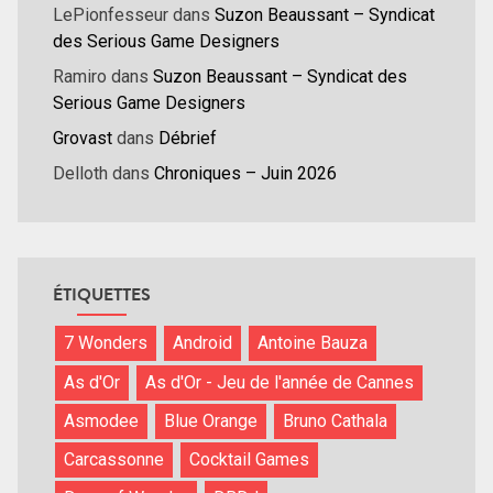
LePionfesseur
dans
Suzon Beaussant – Syndicat
des Serious Game Designers
Ramiro
dans
Suzon Beaussant – Syndicat des
Serious Game Designers
Grovast
dans
Débrief
Delloth
dans
Chroniques – Juin 2026
ÉTIQUETTES
7 Wonders
Android
Antoine Bauza
As d'Or
As d'Or - Jeu de l'année de Cannes
Asmodee
Blue Orange
Bruno Cathala
Carcassonne
Cocktail Games