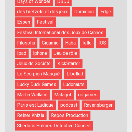
Days of Wonder
DBDJ
des bretzels et des jeux
Dominion
Edge
Essen
Festival
Festival International des Jeux de Cannes
Filosofia
Gigamic
Haba
Iello
IOS
Ipad
Iphone
Jeu de rôle
Jeux de Société
KickStarter
Le Scorpion Masqué
Libellud
Lucky Duck Games
Ludonaute
Martin Wallace
Matagot
origames
Paris est Ludique
podcast
Ravensburger
Reiner Knizia
Repos Production
Sherlock Holmes Detective Conseil