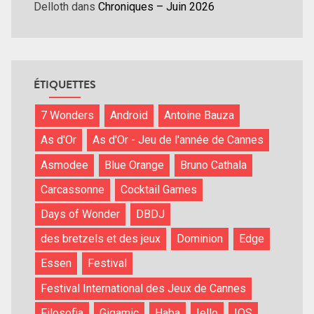
Delloth
dans
Chroniques – Juin 2026
ÉTIQUETTES
7 Wonders
Android
Antoine Bauza
As d'Or
As d'Or - Jeu de l'année de Cannes
Asmodee
Blue Orange
Bruno Cathala
Carcassonne
Cocktail Games
Days of Wonder
DBDJ
des bretzels et des jeux
Dominion
Edge
Essen
Festival
Festival International des Jeux de Cannes
Filosofia
Gigamic
Haba
Iello
IOS