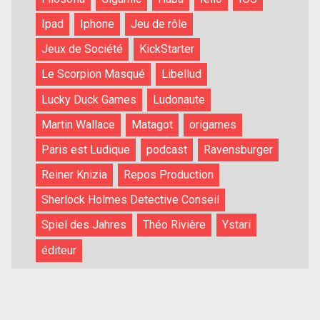
Ipad
Iphone
Jeu de rôle
Jeux de Société
KickStarter
Le Scorpion Masqué
Libellud
Lucky Duck Games
Ludonaute
Martin Wallace
Matagot
origames
Paris est Ludique
podcast
Ravensburger
Reiner Knizia
Repos Production
Sherlock Holmes Detective Conseil
Spiel des Jahres
Théo Rivière
Ystari
éditeur