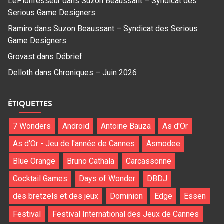
LePionfesseur
dans
Suzon Beaussant – Syndicat des
Serious Game Designers
Ramiro
dans
Suzon Beaussant – Syndicat des Serious
Game Designers
Grovast
dans
Débrief
Delloth
dans
Chroniques – Juin 2026
ÉTIQUETTES
7 Wonders
Android
Antoine Bauza
As d'Or
As d'Or - Jeu de l'année de Cannes
Asmodee
Blue Orange
Bruno Cathala
Carcassonne
Cocktail Games
Days of Wonder
DBDJ
des bretzels et des jeux
Dominion
Edge
Essen
Festival
Festival International des Jeux de Cannes