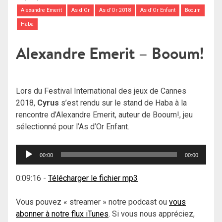
Alexandre Emerit
As d'Or
As d'Or 2018
As d'Or Enfant
Booum
Haba
Alexandre Emerit – Booum!
Lors du Festival International des jeux de Cannes
2018,
Cyrus
s’est rendu sur le stand de Haba à la
rencontre d’Alexandre Emerit, auteur de Booum!, jeu
sélectionné pour l’As d’Or Enfant.
Lecteur
00:00
00:00
audio
0:09:16
-
Télécharger le fichier mp3
Vous pouvez « streamer » notre podcast ou
vous
abonner à notre flux iTunes
. Si vous nous appréciez,