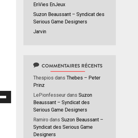
EnVies EnJeux
Suzon Beaussant – Syndicat des
Serious Game Designers
Jarvin
COMMENTAIRES RÉCENTS
Thespios
dans
Thebes – Peter
Prinz
isez
LePionfesseur
dans
Suzon
Beaussant – Syndicat des
hes
Serious Game Designers
/bas
Ramiro
dans
Suzon Beaussant –
r
Syndicat des Serious Game
menter
Designers