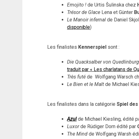
Emojito !
de Urtis Šulinska chez
Trésor de Glace
Lena et Günter
B
Le Manoir infernal
de Daniel Skjo
disponible
)
Les finalistes
Kennerspiel
sont :
Die Quacksalber von Quedlinburg
traduit par « Les charlatans de Q
Très futé
de Wolfgang Warsch c
Le Bien et le Malt
de Michael Kie
Les finalistes dans la catégorie
Spiel des
Azul
de Michael Kiesling, édité p
Luxor
de Rüdiger Dorn édité par
The Mind
de Wolfgang Warsh édi