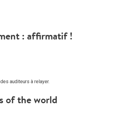
ou
dimi
le
vol
nt : affirmatif !
des auditeurs à relayer.
 of the world