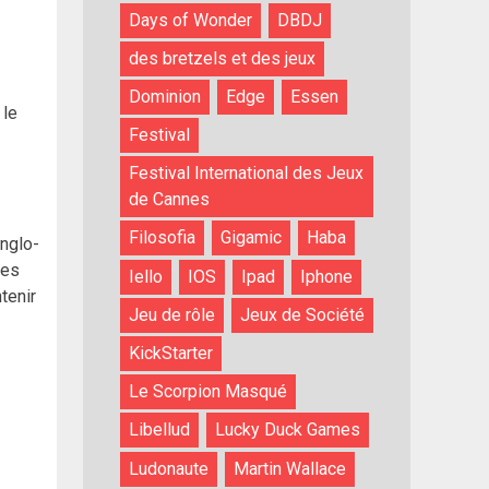
Days of Wonder
DBDJ
des bretzels et des jeux
Dominion
Edge
Essen
 le
Festival
Festival International des Jeux
de Cannes
Filosofia
Gigamic
Haba
nglo-
les
Iello
IOS
Ipad
Iphone
tenir
Jeu de rôle
Jeux de Société
KickStarter
Le Scorpion Masqué
Libellud
Lucky Duck Games
Ludonaute
Martin Wallace