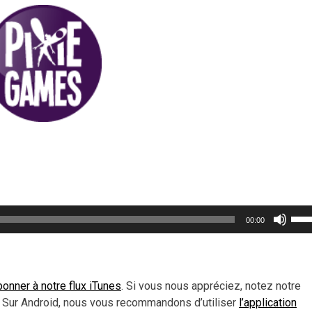
Util
00:00
les
flèc
haut
pou
onner à notre flux iTunes
. Si vous nous appréciez, notez notre
aug
 Sur Android, nous vous recommandons d’utiliser
l’application