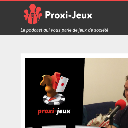
Skip
to
content
Proxi Jeux - Le podcast qui vous parle de jeux de soc
Le podcast qui vous parle de jeux de société