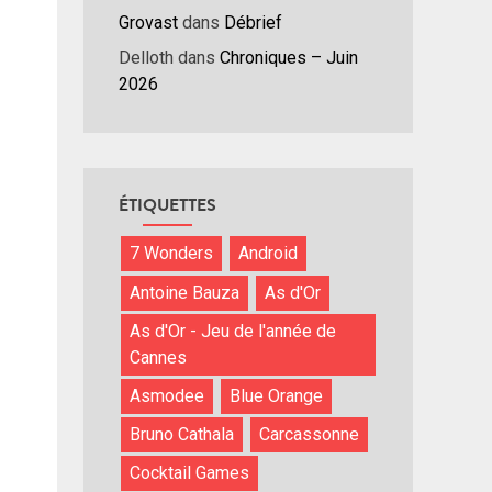
Grovast
dans
Débrief
nuer
Delloth
dans
Chroniques – Juin
ume.
2026
ÉTIQUETTES
7 Wonders
Android
Antoine Bauza
As d'Or
As d'Or - Jeu de l'année de
Cannes
Asmodee
Blue Orange
Bruno Cathala
Carcassonne
Cocktail Games