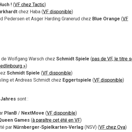
Huch !
(
VF chez Tactic
)
urkhardt
chez Haba (
VF disponible
)
ld Pedersen et Asger Harding Granerud chez
Blue Orange
(
VF
de Wolfgang Warsch chez
Schmidt Spiele
(
pas de VF, le titre 
uedlinbourg »
)
hez
Schmidt Spiele
(
VF disponible
)
sling et Andreas Schmidt chez
Eggertspiele
(
VF disponible
)
 Jahres
sont :
ar
PlanB
/
NextMove
(
VF disponible
)
Queen Games
(
à paraître cet été en VF
)
té par
Nürnberger-Spielkarten-Verlag
(NSV) (
VF chez Oya
)