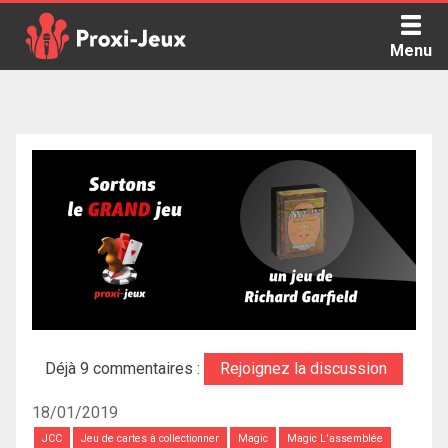
Skip
to
Menu
content
Proxi Jeux - Le podcast qui vous parle de jeux de société
Déjà 9 commentaires :
Rejoignez la discussion
18/01/2019
JCC
Jeu de cartes à collectionner
Magic
Magic L'assemblée