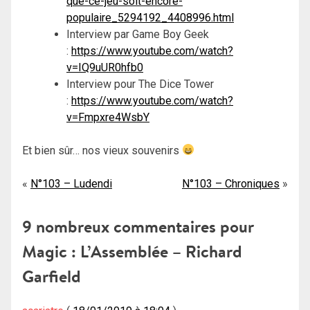
que-ce-jeu-soit-encore-
populaire_5294192_4408996.html
Interview par Game Boy Geek
:
https://www.youtube.com/watch?
v=IQ9uUR0hfb0
Interview pour The Dice Tower
:
https://www.youtube.com/watch?
v=Fmpxre4WsbY
Et bien sûr… nos vieux souvenirs
Navigation
N°103 – Ludendi
N°103 – Chroniques
de
9 nombreux commentaires pour
l’article
Magic : L’Assemblée – Richard
Garfield