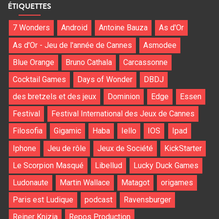
ÉTIQUETTES
7 Wonders
Android
Antoine Bauza
As d'Or
As d'Or - Jeu de l'année de Cannes
Asmodee
Blue Orange
Bruno Cathala
Carcassonne
Cocktail Games
Days of Wonder
DBDJ
des bretzels et des jeux
Dominion
Edge
Essen
Festival
Festival International des Jeux de Cannes
Filosofia
Gigamic
Haba
Iello
IOS
Ipad
Iphone
Jeu de rôle
Jeux de Société
KickStarter
Le Scorpion Masqué
Libellud
Lucky Duck Games
Ludonaute
Martin Wallace
Matagot
origames
Paris est Ludique
podcast
Ravensburger
Reiner Knizia
Repos Production