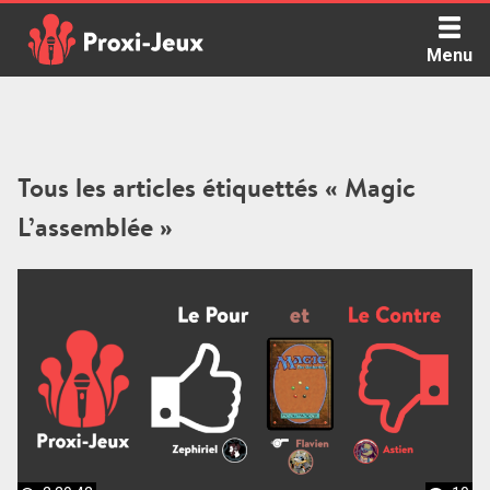
Skip
to
Menu
content
Proxi Jeux - Le podcast qui vous parle de jeux de société
Tous les articles étiquettés « Magic
L’assemblée »