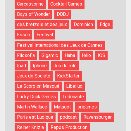
Carcassonne
Cocktail Games
Days of Wonder
DBDJ
des bretzels et des jeux
Dominion
Edge
Essen
Festival
Festival International des Jeux de Cannes
Filosofia
Gigamic
Haba
Iello
IOS
Ipad
Iphone
Jeu de rôle
Jeux de Société
KickStarter
Le Scorpion Masqué
Libellud
Lucky Duck Games
Ludonaute
Martin Wallace
Matagot
origames
Paris est Ludique
podcast
Ravensburger
Reiner Knizia
Repos Production