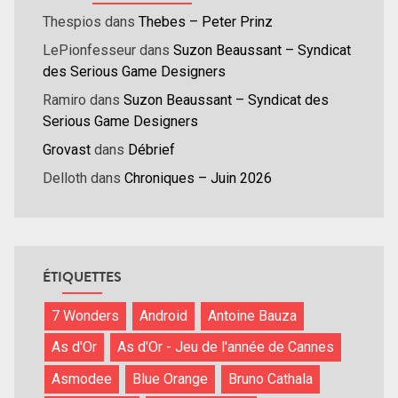
Thespios
dans
Thebes – Peter Prinz
LePionfesseur
dans
Suzon Beaussant – Syndicat
des Serious Game Designers
Ramiro
dans
Suzon Beaussant – Syndicat des
Serious Game Designers
Grovast
dans
Débrief
Delloth
dans
Chroniques – Juin 2026
ÉTIQUETTES
7 Wonders
Android
Antoine Bauza
As d'Or
As d'Or - Jeu de l'année de Cannes
Asmodee
Blue Orange
Bruno Cathala