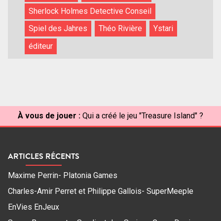
Sherlock Holmes Detective Conseil
Spiel des Jahres
Théo Rivière
Ystari
éditeur
À vous de jouer :
Qui a créé le jeu "Treasure Island" ?
ARTICLES RÉCENTS
Maxime Perrin- Platonia Games
Charles-Amir Perret et Philippe Gallois- SuperMeeple
EnVies EnJeux