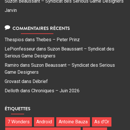
Suzon Beaussant – Syndicat des Serious Game Designers
Jarvin
COMMENTAIRES RÉCENTS
Thespios
dans
Thebes – Peter Prinz
LePionfesseur
dans
Suzon Beaussant – Syndicat des
Serious Game Designers
Ramiro
dans
Suzon Beaussant – Syndicat des Serious
Game Designers
Grovast
dans
Débrief
Delloth
dans
Chroniques – Juin 2026
ÉTIQUETTES
7 Wonders
Android
Antoine Bauza
As d'Or