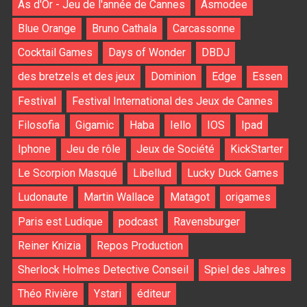
As d'Or - Jeu de l'année de Cannes
Asmodee
Blue Orange
Bruno Cathala
Carcassonne
Cocktail Games
Days of Wonder
DBDJ
des bretzels et des jeux
Dominion
Edge
Essen
Festival
Festival International des Jeux de Cannes
Filosofia
Gigamic
Haba
Iello
IOS
Ipad
Iphone
Jeu de rôle
Jeux de Société
KickStarter
Le Scorpion Masqué
Libellud
Lucky Duck Games
Ludonaute
Martin Wallace
Matagot
origames
Paris est Ludique
podcast
Ravensburger
Reiner Knizia
Repos Production
Sherlock Holmes Detective Conseil
Spiel des Jahres
Théo Rivière
Ystari
éditeur