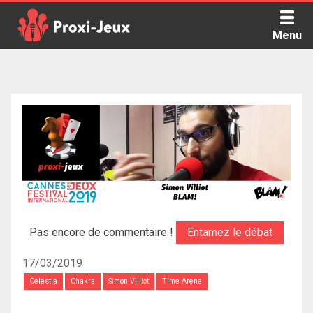
Skip
to
Menu
content
Proxi Jeux - Le podcast qui vous parle de jeux de société
Pas encore de commentaire !
Entamez le débat
17/03/2019
Celestia
Chakra
Simon Villiot
Time Arena