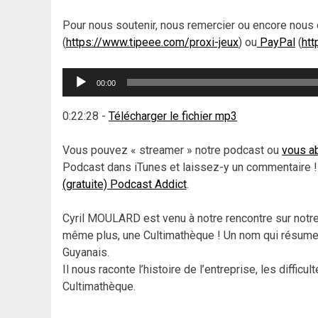
Pour nous soutenir, nous remercier ou encore nous 
(
https://www.tipeee.com/proxi-jeux
) ou
PayPal
(
htt
Lecteur
00:00
audio
0:22:28
-
Télécharger le fichier mp3
Vous pouvez « streamer » notre podcast ou
vous ab
Podcast dans iTunes et laissez-y un commentaire !
(gratuite) Podcast Addict
.
Cyril MOULARD est venu à notre rencontre sur notre 
même plus, une Cultimathèque ! Un nom qui résume 
Guyanais.
Il nous raconte l’histoire de l’entreprise, les difficu
Cultimathèque.