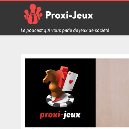
Skip
to
content
Proxi Jeux - Le podcast qui vous parle de jeux de soc
Le podcast qui vous parle de jeux de société