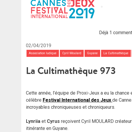
Déjà 1 commenta
02/04/2019
Association ludique
Cyril Moulard
Guyane
La Cultimathèque
La Cultimathèque 973
Cette année, l’équipe de Proxi-Jeux a eu la chance 
célèbre
Festival International des Jeux
de Cannes
incroyables chroniqueuses et chroniqueurs.
Lynriia
et
Cyrus
reçoivent Cyril MOULARD créateur d
itinérante en Guyane.