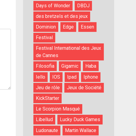
Days of Wonder
DBDJ
des bretzels et des jeux
Dominion
Edge
Essen
Festival
Festival International des Jeux
de Cannes
Filosofia
Gigamic
Haba
Iello
IOS
Ipad
Iphone
Jeu de rôle
Jeux de Société
KickStarter
Le Scorpion Masqué
Libellud
Lucky Duck Games
Ludonaute
Martin Wallace