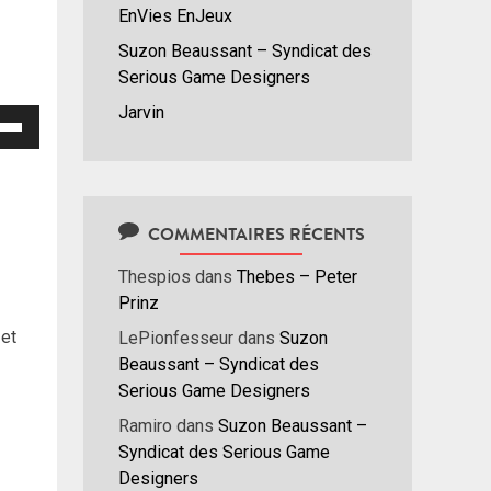
EnVies EnJeux
Suzon Beaussant – Syndicat des
Serious Game Designers
Jarvin
isez
hes
/bas
r
COMMENTAIRES RÉCENTS
menter
Thespios
dans
Thebes – Peter
nuer
Prinz
 et
LePionfesseur
dans
Suzon
ume.
Beaussant – Syndicat des
Serious Game Designers
Ramiro
dans
Suzon Beaussant –
Syndicat des Serious Game
Designers