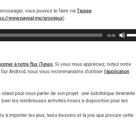
encourager, vous pouvez le faire via
Tipeee
ps://www.paypal.me/proxijeux
).
Util
00:00
les
flèc
haut
pou
onner à notre flux iTunes
. Si vous nous appréciez, notez notre
aug
 Sur Android, nous vous recommandons d’utiliser
l’application
ou
dimi
le
stand pour nous parler de son projet : une ludothèque itinérante
vol
bien les nombreuses activités mises à disposition pour les
ltés à importer les jeux, leurs besoins et la joie que procure cette