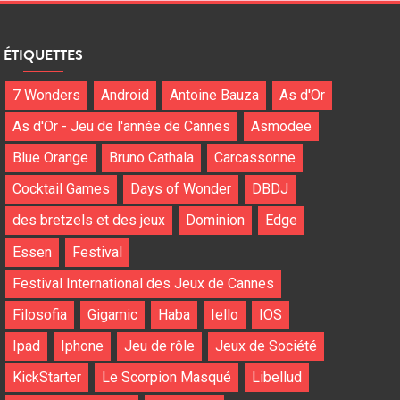
ÉTIQUETTES
7 Wonders
Android
Antoine Bauza
As d'Or
As d'Or - Jeu de l'année de Cannes
Asmodee
Blue Orange
Bruno Cathala
Carcassonne
Cocktail Games
Days of Wonder
DBDJ
des bretzels et des jeux
Dominion
Edge
Essen
Festival
Festival International des Jeux de Cannes
Filosofia
Gigamic
Haba
Iello
IOS
Ipad
Iphone
Jeu de rôle
Jeux de Société
KickStarter
Le Scorpion Masqué
Libellud