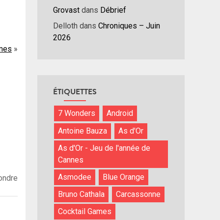
Grovast
dans
Débrief
Delloth
dans
Chroniques – Juin
2026
mes
ÉTIQUETTES
7 Wonders
Android
Antoine Bauza
As d'Or
As d'Or - Jeu de l'année de
Cannes
Asmodee
Blue Orange
ondre
Bruno Cathala
Carcassonne
Cocktail Games