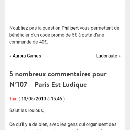
N’oubliez pas la question
Philibert
vous permettant de
bénéficier d’un code promo de 5€ à partir d’une
commande de 40€.
Navigation
Aurora Games
Ludonaute
de
5 nombreux commentaires pour
l’article
N°107 – Paris Est Ludique
Tuin
13/05/2019 à 15:46
Salut les loulous,
Ce qu’il y a de bien, avec les gens qui organisent des