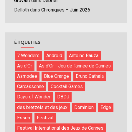
Grovast
dans
Débrief
Delloth
dans
Chroniques – Juin 2026
ÉTIQUETTES
7 Wonders
Android
Antoine Bauza
As d'Or
As d'Or - Jeu de l'année de Cannes
Asmodee
Blue Orange
Bruno Cathala
Carcassonne
Cocktail Games
Days of Wonder
DBDJ
des bretzels et des jeux
Dominion
Edge
Essen
Festival
Festival International des Jeux de Cannes