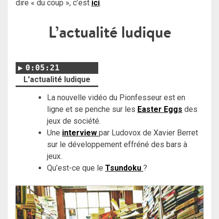
dire « du coup », c’est
ici
.
L’actualité ludique
0:05:21
L'actualité ludique
La nouvelle vidéo du Pionfesseur est en
ligne et se penche sur les
Easter Eggs
des
jeux de société.
Une
interview
par Ludovox de Xavier Berret
sur le développement effréné des bars à
jeux.
Qu’est-ce que le
Tsundoku
?