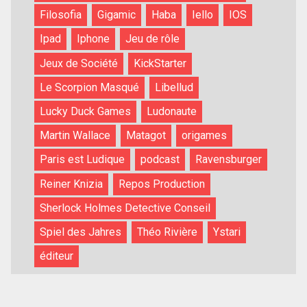
Filosofia
Gigamic
Haba
Iello
IOS
Ipad
Iphone
Jeu de rôle
Jeux de Société
KickStarter
Le Scorpion Masqué
Libellud
Lucky Duck Games
Ludonaute
Martin Wallace
Matagot
origames
Paris est Ludique
podcast
Ravensburger
Reiner Knizia
Repos Production
Sherlock Holmes Detective Conseil
Spiel des Jahres
Théo Rivière
Ystari
éditeur