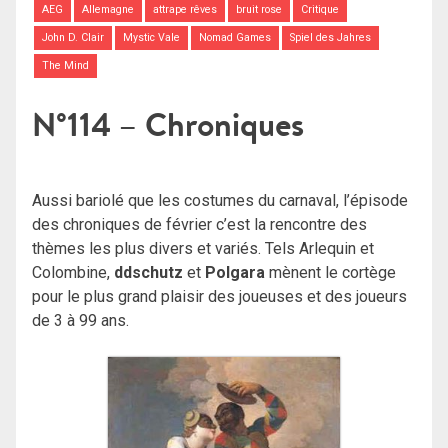
AEG
Allemagne
attrape rêves
bruit rose
Critique
John D. Clair
Mystic Vale
Nomad Games
Spiel des Jahres
The Mind
N°114 – Chroniques
Aussi bariolé que les costumes du carnaval, l’épisode
des chroniques de février c’est la rencontre des
thèmes les plus divers et variés. Tels Arlequin et
Colombine,
ddschutz
et
Polgara
mènent le cortège
pour le plus grand plaisir des joueuses et des joueurs
de 3 à 99 ans.