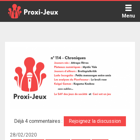
Skip
to
Menu
content
Proxi Jeux - Le podcast qui vous parle de jeux de société
Déjà 4 commentaires :
Rejoignez la discussion
28/02/2020