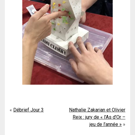
Navigation
Débrief Jour 3
Nathalie Zakarian et Olivier
Reix : jury de « l’As d’Or –
de
jeu de l’année »
l’article