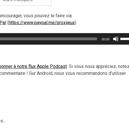
encourager, vous pouvez le faire via
Pal
(
https://www.paypal.me/proxijeux
)
Util
00:00
les
flèc
haut
pou
onner à notre flux Apple Podcast
. Si vous nous appréciez, note
aug
commentaire ! Sur Android, nous vous recommandons d’utiliser
ou
dimi
le
vol
es…