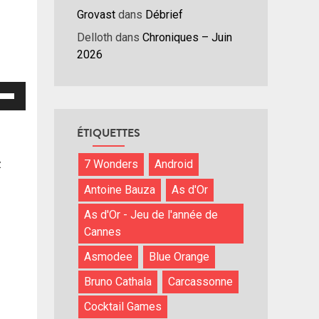
Grovast
dans
Débrief
Delloth
dans
Chroniques – Juin
2026
isez
hes
ÉTIQUETTES
/bas
r
z
7 Wonders
Android
menter
Antoine Bauza
As d'Or
nuer
As d'Or - Jeu de l'année de
Cannes
ume.
Asmodee
Blue Orange
Bruno Cathala
Carcassonne
Cocktail Games