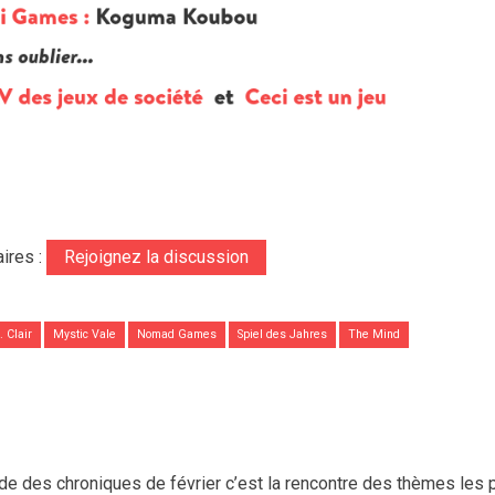
ires :
Rejoignez la discussion
 Clair
Mystic Vale
Nomad Games
Spiel des Jahres
The Mind
de des chroniques de février c’est la rencontre des thèmes les 