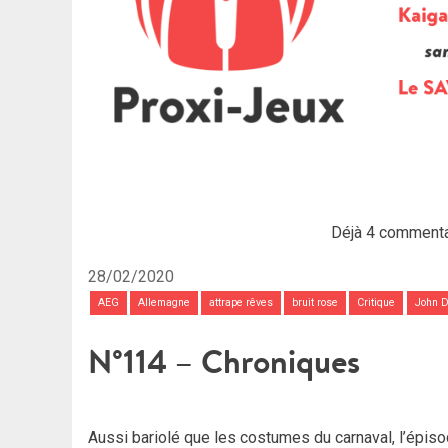
Déjà 4 commenta
28/02/2020
AEG
Allemagne
attrape rêves
bruit rose
Critique
John D.
N°114 – Chroniques
Aussi bariolé que les costumes du carnaval, l’épiso