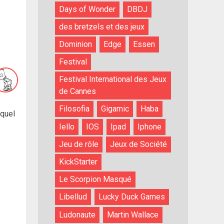
Days of Wonder
DBDJ
des bretzels et des jeux
Dominion
Edge
Essen
Festival
Festival International des Jeux
de Cannes
Filosofia
Gigamic
Haba
equel
Iello
IOS
Ipad
Iphone
Jeu de rôle
Jeux de Société
KickStarter
Le Scorpion Masqué
Libellud
Lucky Duck Games
Ludonaute
Martin Wallace