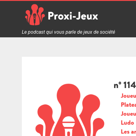
Skip
to
content
Proxi Jeux - Le podcast qui vous parle de jeux de soc
Le podcast qui vous parle de jeux de société