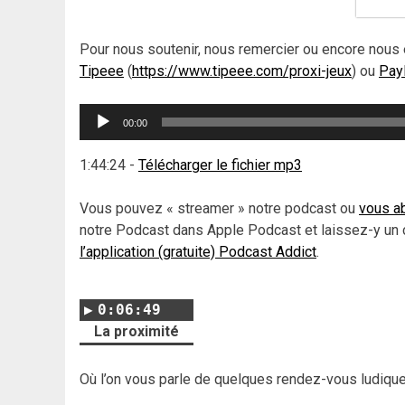
Pour nous soutenir, nous remercier ou encore nous 
Tipeee
(
https://www.tipeee.com/proxi-jeux
) ou
Pay
Lecteur
00:00
audio
1:44:24
-
Télécharger le fichier mp3
Vous pouvez « streamer » notre podcast ou
vous ab
notre Podcast dans Apple Podcast et laissez-y un 
l’application (gratuite) Podcast Addict
.
0:06:49
La proximité
Où l’on vous parle de quelques rendez-vous ludiqu