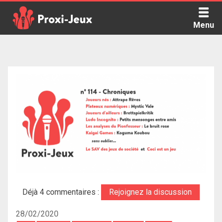
Skip
to
Menu
content
Proxi Jeux - Le podcast qui vous parle de jeux de société
Déjà 4 commentaires :
Rejoignez la discussion
28/02/2020