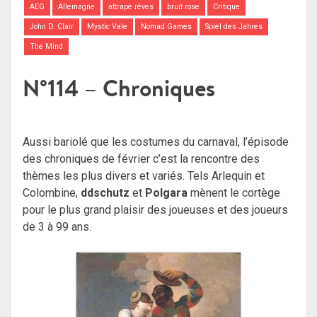
AEG
Allemagne
attrape rêves
bruit rose
Critique
John D. Clair
Mystic Vale
Nomad Games
Spiel des Jahres
The Mind
N°114 – Chroniques
Aussi bariolé que les costumes du carnaval, l’épisode
des chroniques de février c’est la rencontre des
thèmes les plus divers et variés. Tels Arlequin et
Colombine,
ddschutz
et
Polgara
mènent le cortège
pour le plus grand plaisir des joueuses et des joueurs
de 3 à 99 ans.