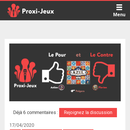
Skip
to
Menu
content
Proxi Jeux - Le podcast qui vous parle de jeux de société
Déjà 6 commentaires :
Rejoignez la discussion
17/04/2020