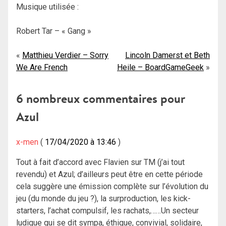
Musique utilisée :
Robert Tar – « Gang »
Navigation
Matthieu Verdier – Sorry
Lincoln Damerst et Beth
We Are French
Heile – BoardGameGeek
de
l’article
6 nombreux commentaires pour
Azul
x-men
17/04/2020 à 13:46
Tout à fait d’accord avec Flavien sur TM (j’ai tout
revendu) et Azul; d’ailleurs peut être en cette période
cela suggère une émission complète sur l’évolution du
jeu (du monde du jeu ?), la surproduction, les kick-
starters, l’achat compulsif, les rachats,……Un secteur
ludique qui se dit sympa, éthique, convivial, solidaire,