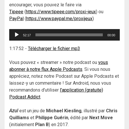
encourager, vous pouvez le faire via
Tipeee
(
https://www.tipeee.com/proxi-jeux
) ou
PayPal
(
https://www.paypal.me/proxijeux
)
Lecteur
52:17
00:00
audio
1:17:52
-
Télécharger le fichier mp3
Vous pouvez « streamer » notre podcast ou
vous
abonner à notre flux Apple Podcasts
. Si vous nous
appréciez, notez notre Podcast sur Apple Podcasts et
laissez-y un commentaire ! Sur Android, nous vous
recommandons d’utiliser
l’application (gratuite)
Podcast Addict
.
Azul
est un jeu de
Michael Kiesling
, illustré par
Chris
Quilliams
et
Philippe Guérin
, édité par
Next Move
(initialement
Plan B
) en 2017.