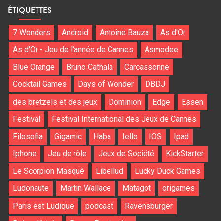
ÉTIQUETTES
7 Wonders
Android
Antoine Bauza
As d'Or
As d'Or - Jeu de l'année de Cannes
Asmodee
Blue Orange
Bruno Cathala
Carcassonne
Cocktail Games
Days of Wonder
DBDJ
des bretzels et des jeux
Dominion
Edge
Essen
Festival
Festival International des Jeux de Cannes
Filosofia
Gigamic
Haba
Iello
IOS
Ipad
Iphone
Jeu de rôle
Jeux de Société
KickStarter
Le Scorpion Masqué
Libellud
Lucky Duck Games
Ludonaute
Martin Wallace
Matagot
origames
Paris est Ludique
podcast
Ravensburger