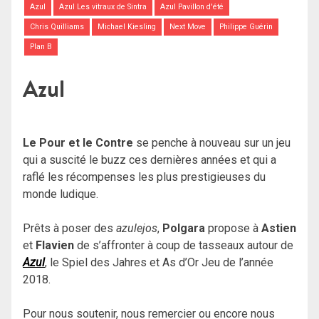
Azul
Azul Les vitraux de Sintra
Azul Pavillon d'été
Chris Quilliams
Michael Kiesling
Next Move
Philippe Guérin
Plan B
Azul
Le Pour et le Contre
se penche à nouveau sur un jeu
qui a suscité le buzz ces dernières années et qui a
raflé les récompenses les plus prestigieuses du
monde ludique.
Prêts à poser des
azulejos
,
Polgara
propose à
Astien
et
Flavien
de s’affronter à coup de tasseaux autour de
Azul
, le Spiel des Jahres et As d’Or Jeu de l’année
2018.
Pour nous soutenir, nous remercier ou encore nous