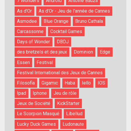
7 Wonders
Android
Antoine Bauza
As d'Or
As d'Or - Jeu de l'année de Cannes
Asmodee
Blue Orange
Bruno Cathala
Carcassonne
Cocktail Games
Days of Wonder
DBDJ
des bretzels et des jeux
Dominion
Edge
Essen
Festival
Festival International des Jeux de Cannes
Filosofia
Gigamic
Haba
Iello
IOS
Ipad
Iphone
Jeu de rôle
Jeux de Société
KickStarter
Le Scorpion Masqué
Libellud
Lucky Duck Games
Ludonaute