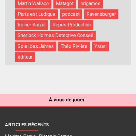
Martin Wallace
Matagot
origames
Paris est Ludique
podcast
Ravensburger
Reiner Knizia
Repos Production
Sherlock Holmes Detective Conseil
Spiel des Jahres
Théo Rivière
Ystari
éditeur
À vous de jouer :
ARTICLES RÉCENTS