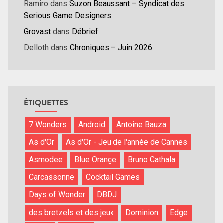
Ramiro
dans
Suzon Beaussant – Syndicat des
Serious Game Designers
Grovast
dans
Débrief
Delloth
dans
Chroniques – Juin 2026
ÉTIQUETTES
7 Wonders
Android
Antoine Bauza
As d'Or
As d'Or - Jeu de l'année de Cannes
Asmodee
Blue Orange
Bruno Cathala
Carcassonne
Cocktail Games
Days of Wonder
DBDJ
des bretzels et des jeux
Dominion
Edge