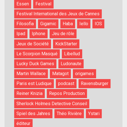
Essen
Festival
Festival International des Jeux de Cannes
Filosofia
Gigamic
Haba
Iello
IOS
Ipad
Iphone
Jeu de rôle
Jeux de Société
KickStarter
Le Scorpion Masqué
Libellud
Lucky Duck Games
Ludonaute
Martin Wallace
Matagot
origames
Paris est Ludique
podcast
Ravensburger
Reiner Knizia
Repos Production
Sherlock Holmes Detective Conseil
Spiel des Jahres
Théo Rivière
Ystari
éditeur