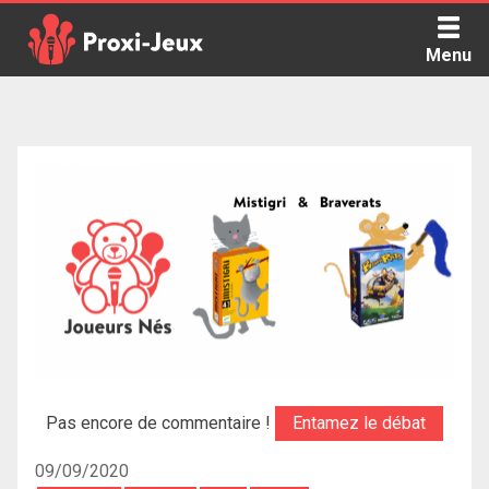
Skip
to
Menu
content
Proxi Jeux - Le podcast qui vous parle de jeux de société
Pas encore de commentaire !
Entamez le débat
09/09/2020