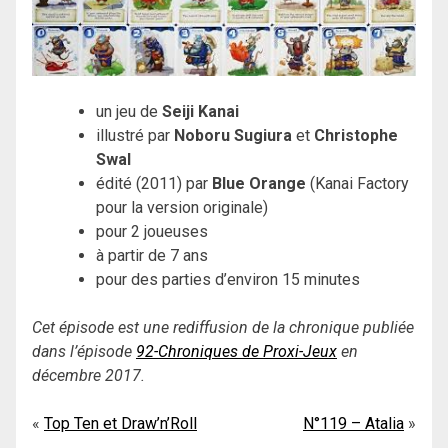
un jeu de
Seiji Kanai
illustré par
Noboru Sugiura
et
Christophe
Swal
édité (2011) par
Blue Orange
(Kanai Factory
pour la version originale)
pour 2 joueuses
à partir de 7 ans
pour des parties d’environ 15 minutes
Cet épisode est une rediffusion de la chronique publiée
dans l’épisode
92-Chroniques de Proxi-Jeux
en
décembre 2017.
Navigation
Top Ten et Draw’n’Roll
N°119 – Atalia