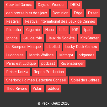
Cocktail Games
Days of Wonder
DBDJ
des bretzels et des jeux
Dominion
Edge
Essen
Festival
Festival International des Jeux de Cannes
Filosofia
Gigamic
Haba
Iello
IOS
Ipad
Iphone
Jeu de rôle
Jeux de Société
KickStarter
Le Scorpion Masqué
Libellud
Lucky Duck Games
Ludonaute
Martin Wallace
Matagot
origames
Paris est Ludique
podcast
Ravensburger
Reiner Knizia
Repos Production
Sherlock Holmes Detective Conseil
Spiel des Jahres
Théo Rivière
Ystari
éditeur
© Proxi-Jeux 2026