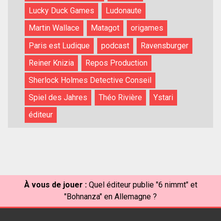
Lucky Duck Games
Ludonaute
Martin Wallace
Matagot
origames
Paris est Ludique
podcast
Ravensburger
Reiner Knizia
Repos Production
Sherlock Holmes Detective Conseil
Spiel des Jahres
Théo Rivière
Ystari
éditeur
À vous de jouer :
Quel éditeur publie "6 nimmt" et
"Bohnanza" en Allemagne ?