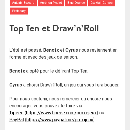
Antonin Boccara
Aurélien Picolet
Blue Orange
Cocktail Games
Pictionary
Top Ten et Draw’n’Roll
L’été est passé,
Benofx
et
Cyrus
nous reviennent en
forme et avec des jeux de saison.
Benofx
a opté pour le délirant Top Ten.
Cyrus
a choisi Draw’n’Roll, un jeu qui vous fera bouger.
Pour nous soutenir, nous remercier ou encore nous
encourager, vous pouvez le faire via
Tipeee
(
https://www.tipeee.com/proxi-jeux
) ou
PayPal
(
https://www.paypal.me/proxijeux
).