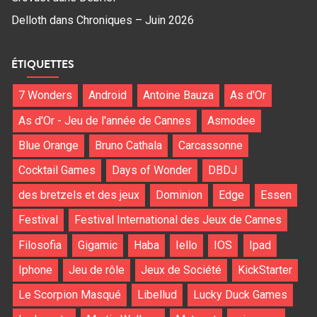
Delloth
dans
Chroniques – Juin 2026
ÉTIQUETTES
7 Wonders
Android
Antoine Bauza
As d'Or
As d'Or - Jeu de l'année de Cannes
Asmodee
Blue Orange
Bruno Cathala
Carcassonne
Cocktail Games
Days of Wonder
DBDJ
des bretzels et des jeux
Dominion
Edge
Essen
Festival
Festival International des Jeux de Cannes
Filosofia
Gigamic
Haba
Iello
IOS
Ipad
Iphone
Jeu de rôle
Jeux de Société
KickStarter
Le Scorpion Masqué
Libellud
Lucky Duck Games