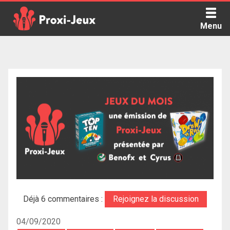
Skip
to
Menu
content
Proxi Jeux - Le podcast qui vous parle de jeux de société
Déjà 6 commentaires :
Rejoignez la discussion
04/09/2020