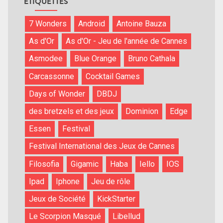
ÉTIQUETTES
7 Wonders
Android
Antoine Bauza
As d'Or
As d'Or - Jeu de l'année de Cannes
Asmodee
Blue Orange
Bruno Cathala
Carcassonne
Cocktail Games
Days of Wonder
DBDJ
des bretzels et des jeux
Dominion
Edge
Essen
Festival
Festival International des Jeux de Cannes
Filosofia
Gigamic
Haba
Iello
IOS
Ipad
Iphone
Jeu de rôle
Jeux de Société
KickStarter
Le Scorpion Masqué
Libellud