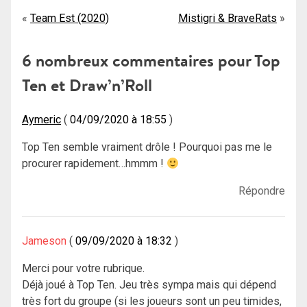
Navigation
Team Est (2020)
Mistigri & BraveRats
de
6 nombreux commentaires pour
Top
l’article
Ten et Draw’n’Roll
Aymeric
04/09/2020 à 18:55
Top Ten semble vraiment drôle ! Pourquoi pas me le
procurer rapidement…hmmm !
Répondre
Jameson
09/09/2020 à 18:32
Merci pour votre rubrique.
Déjà joué à Top Ten. Jeu très sympa mais qui dépend
très fort du groupe (si les joueurs sont un peu timides,