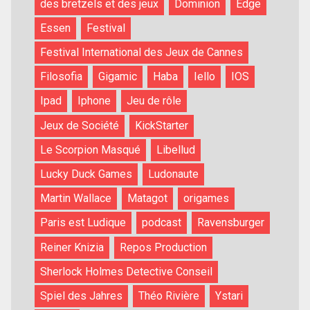
des bretzels et des jeux
Dominion
Edge
Essen
Festival
Festival International des Jeux de Cannes
Filosofia
Gigamic
Haba
Iello
IOS
Ipad
Iphone
Jeu de rôle
Jeux de Société
KickStarter
Le Scorpion Masqué
Libellud
Lucky Duck Games
Ludonaute
Martin Wallace
Matagot
origames
Paris est Ludique
podcast
Ravensburger
Reiner Knizia
Repos Production
Sherlock Holmes Detective Conseil
Spiel des Jahres
Théo Rivière
Ystari