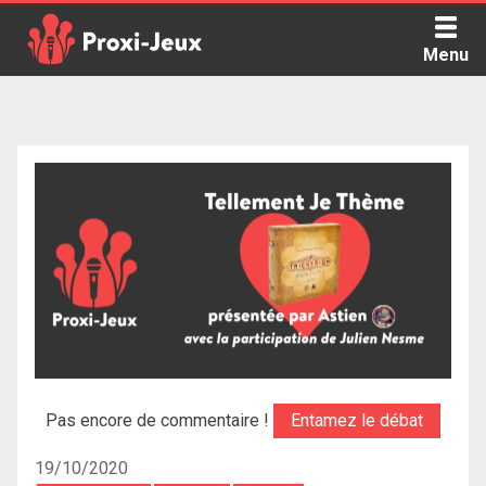
Skip
to
Menu
content
Proxi Jeux - Le podcast qui vous parle de jeux de société
Pas encore de commentaire !
Entamez le débat
19/10/2020