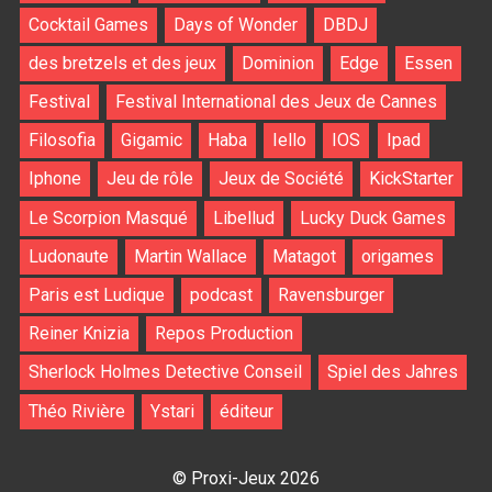
Cocktail Games
Days of Wonder
DBDJ
des bretzels et des jeux
Dominion
Edge
Essen
Festival
Festival International des Jeux de Cannes
Filosofia
Gigamic
Haba
Iello
IOS
Ipad
Iphone
Jeu de rôle
Jeux de Société
KickStarter
Le Scorpion Masqué
Libellud
Lucky Duck Games
Ludonaute
Martin Wallace
Matagot
origames
Paris est Ludique
podcast
Ravensburger
Reiner Knizia
Repos Production
Sherlock Holmes Detective Conseil
Spiel des Jahres
Théo Rivière
Ystari
éditeur
© Proxi-Jeux 2026