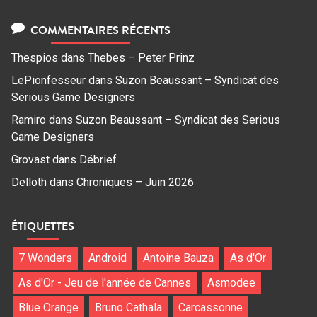
COMMENTAIRES RÉCENTS
Thespios
dans
Thebes – Peter Prinz
LePionfesseur
dans
Suzon Beaussant – Syndicat des
Serious Game Designers
Ramiro
dans
Suzon Beaussant – Syndicat des Serious
Game Designers
Grovast
dans
Débrief
Delloth
dans
Chroniques – Juin 2026
ÉTIQUETTES
7 Wonders
Android
Antoine Bauza
As d'Or
As d'Or - Jeu de l'année de Cannes
Asmodee
Blue Orange
Bruno Cathala
Carcassonne