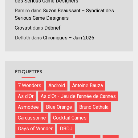
des Serious Game Designers
Ramiro
dans
Suzon Beaussant – Syndicat des
Serious Game Designers
Grovast
dans
Débrief
Delloth
dans
Chroniques – Juin 2026
ÉTIQUETTES
7 Wonders
Android
Antoine Bauza
As d'Or
As d'Or - Jeu de l'année de Cannes
Asmodee
Blue Orange
Bruno Cathala
Carcassonne
Cocktail Games
Days of Wonder
DBDJ