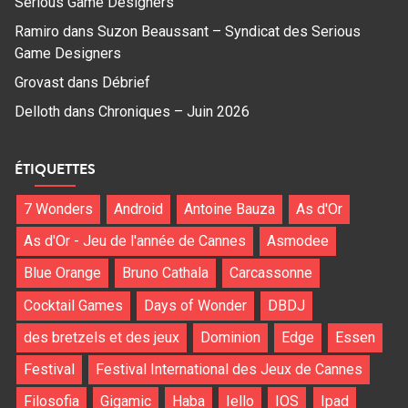
Serious Game Designers
Ramiro
dans
Suzon Beaussant – Syndicat des Serious
Game Designers
Grovast
dans
Débrief
Delloth
dans
Chroniques – Juin 2026
ÉTIQUETTES
7 Wonders
Android
Antoine Bauza
As d'Or
As d'Or - Jeu de l'année de Cannes
Asmodee
Blue Orange
Bruno Cathala
Carcassonne
Cocktail Games
Days of Wonder
DBDJ
des bretzels et des jeux
Dominion
Edge
Essen
Festival
Festival International des Jeux de Cannes
Filosofia
Gigamic
Haba
Iello
IOS
Ipad