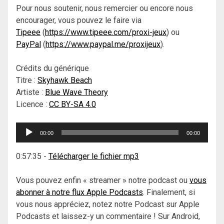
Pour nous soutenir, nous remercier ou encore nous
encourager, vous pouvez le faire via
Tipeee
(
https://www.tipeee.com/proxi-jeux
) ou
PayPal
(
https://www.paypal.me/proxijeux
).
Crédits du générique
Titre :
Skyhawk Beach
Artiste :
Blue Wave Theory
Licence :
CC BY-SA 4.0
Lecteur
00:00
00:00
audio
0:57:35
-
Télécharger le fichier mp3
Vous pouvez enfin « streamer » notre podcast ou
vous
abonner à notre flux Apple Podcasts
. Finalement, si
vous nous appréciez, notez notre Podcast sur Apple
Podcasts et laissez-y un commentaire ! Sur Android,