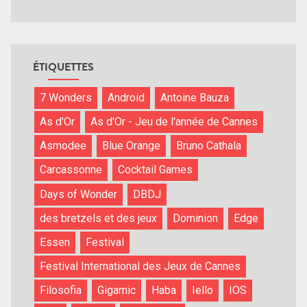
ÉTIQUETTES
7 Wonders
Android
Antoine Bauza
As d'Or
As d'Or - Jeu de l'année de Cannes
Asmodee
Blue Orange
Bruno Cathala
Carcassonne
Cocktail Games
Days of Wonder
DBDJ
des bretzels et des jeux
Dominion
Edge
Essen
Festival
Festival International des Jeux de Cannes
Filosofia
Gigamic
Haba
Iello
IOS