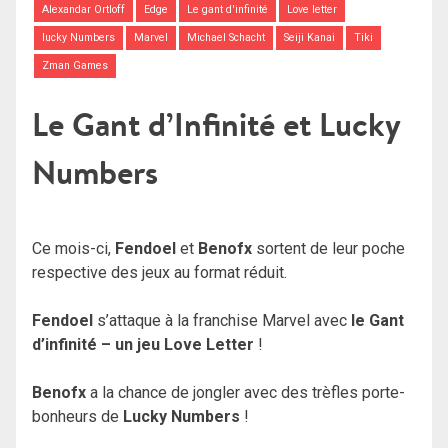
Alexandar Ortloff
Edge
Le gant d'infinité
Love letter
lucky Numbers
Marvel
Michael Schacht
Seiji Kanai
Tiki
Zman Games
Le Gant d’Infinité et Lucky
Numbers
Ce mois-ci,
Fendoel
et
Benofx
sortent de leur poche
respective des jeux au format réduit.
Fendoel
s’attaque à la franchise Marvel avec
le Gant
d’infinité – un jeu Love Letter
!
Benofx
a la chance de jongler avec des trèfles porte-
bonheurs de
Lucky Numbers
!