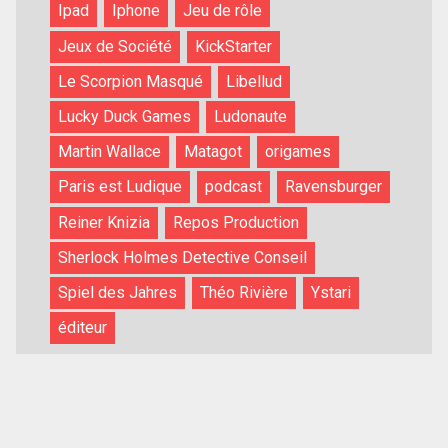
Ipad
Iphone
Jeu de rôle
Jeux de Société
KickStarter
Le Scorpion Masqué
Libellud
Lucky Duck Games
Ludonaute
Martin Wallace
Matagot
origames
Paris est Ludique
podcast
Ravensburger
Reiner Knizia
Repos Production
Sherlock Holmes Detective Conseil
Spiel des Jahres
Théo Rivière
Ystari
éditeur