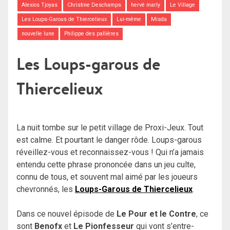
Alexios Tjoyas
Christine Deschamps
hervé marly
Le Village
Les Loups-Garous de Thiercelieux
Lui-même
Misda
nouvelle lune
Philippe des pallières
Les Loups-garous de
Thiercelieux
La nuit tombe sur le petit village de Proxi-Jeux. Tout
est calme. Et pourtant le danger rôde. Loups-garous
réveillez-vous et reconnaissez-vous ! Qui n’a jamais
entendu cette phrase prononcée dans un jeu culte,
connu de tous, et souvent mal aimé par les joueurs
chevronnés, les
Loups-Garous de Thiercelieux
.
Dans ce nouvel épisode de
Le Pour et le Contre
, ce
sont
Benofx
et
Le Pionfesseur
qui vont s’entre-