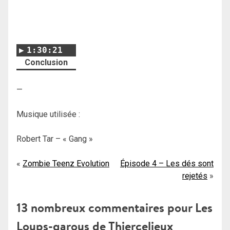
1:30:21
Conclusion
—
Musique utilisée :
Robert Tar – « Gang »
Navigation
Zombie Teenz Evolution
Épisode 4 – Les dés sont
rejetés
de
l’article
13 nombreux commentaires pour
Les
Loups-garous de Thiercelieux