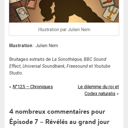
Illustration par Julien Nem
Illustration
: Julien Nem
Bruitages extraits de
La Sonothèque, BBC Sound
Effect
,
Universal Soundbank
,
Freesound
et
Youtube
Studio.
Navigation
N°125 – Chroniques
Le dilemme du roi et
Codex naturalis
de
l’article
4 nombreux commentaires pour
Épisode 7 – Révélés au grand jour