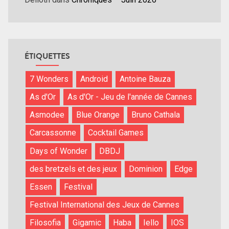
ÉTIQUETTES
7 Wonders
Android
Antoine Bauza
As d'Or
As d'Or - Jeu de l'année de Cannes
Asmodee
Blue Orange
Bruno Cathala
Carcassonne
Cocktail Games
Days of Wonder
DBDJ
des bretzels et des jeux
Dominion
Edge
Essen
Festival
Festival International des Jeux de Cannes
Filosofia
Gigamic
Haba
Iello
IOS