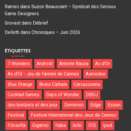
Ramiro
dans
Suzon Beaussant – Syndicat des Serious
Game Designers
Grovast
dans
Débrief
Delloth
dans
Chroniques – Juin 2026
ÉTIQUETTES
7 Wonders
Android
Antoine Bauza
As d'Or
As d'Or - Jeu de l'année de Cannes
Asmodee
Blue Orange
Bruno Cathala
Carcassonne
Cocktail Games
Days of Wonder
DBDJ
des bretzels et des jeux
Dominion
Edge
Essen
Festival
Festival International des Jeux de Cannes
Filosofia
Gigamic
Haba
Iello
IOS
Ipad