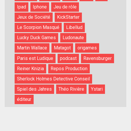
Ipad
Iphone
Jeu de rôle
Jeux de Société
KickStarter
Le Scorpion Masqué
Libellud
Lucky Duck Games
Ludonaute
Martin Wallace
Matagot
origames
Paris est Ludique
podcast
Ravensburger
Reiner Knizia
Repos Production
Sherlock Holmes Detective Conseil
Spiel des Jahres
Théo Rivière
Ystari
éditeur