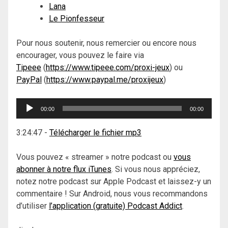
Lana
Le Pionfesseur
Pour nous soutenir, nous remercier ou encore nous
encourager, vous pouvez le faire via
Tipeee
(
https://www.tipeee.com/proxi-jeux
) ou
PayPal
(
https://www.paypal.me/proxijeux
)
Lecteur
00:00
00:00
audio
3:24:47
-
Télécharger le fichier mp3
Vous pouvez « streamer » notre podcast ou
vous
abonner à notre flux iTunes
. Si vous nous appréciez,
notez notre podcast sur Apple Podcast et laissez-y un
commentaire ! Sur Android, nous vous recommandons
d’utiliser
l’application (gratuite) Podcast Addict
.