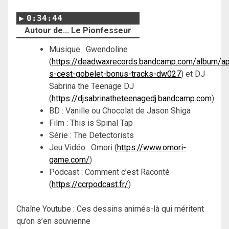
0:34:44
Autour de... Le Pionfesseur
Musique : Gwendoline
(
https://deadwaxrecords.bandcamp.com/album/ap
s-cest-gobelet-bonus-tracks-dw027
) et DJ
Sabrina the Teenage DJ
(
https://djsabrinatheteenagedj.bandcamp.com
)
BD : Vanille ou Chocolat de Jason Shiga
Film : This is Spinal Tap
Série : The Detectorists
Jeu Vidéo : Omori (
https://www.omori-
game.com/
)
Podcast : Comment c’est Raconté
(
https://ccrpodcast.fr/
)
Chaîne Youtube : Ces dessins animés-là qui méritent
qu’on s’en souvienne