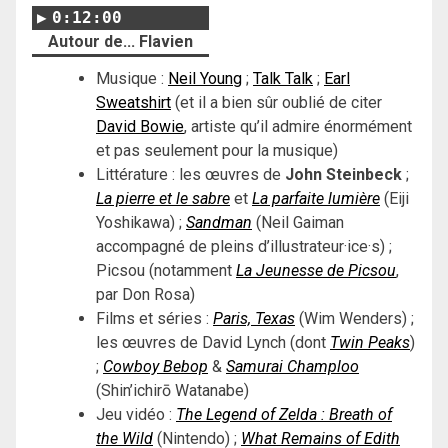
0:12:00
Autour de... Flavien
Musique :
Neil Young
;
Talk Talk
;
Earl
Sweatshirt
(et il a bien sûr oublié de citer
David Bowie
, artiste qu’il admire énormément
et pas seulement pour la musique)
Littérature : les œuvres de
John Steinbeck
;
La pierre et le sabre
et
La parfaite lumière
(Eiji
Yoshikawa) ;
Sandman
(Neil Gaiman
accompagné de pleins d’illustrateur·ice·s) ;
Picsou (notamment
La Jeunesse de Picsou
,
par Don Rosa)
Films et séries :
Paris, Texas
(Wim Wenders) ;
les œuvres de David Lynch (dont
Twin Peaks
)
;
Cowboy Bebop
&
Samurai Champloo
(Shin’ichirō Watanabe)
Jeu vidéo :
The Legend of Zelda : Breath of
the Wild
(Nintendo) ;
What Remains of Edith