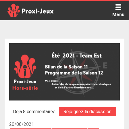
Skip
to
Menu
content
Proxi Jeux - Le podcast qui vous parle de jeux de société
Déjà 8 commentaires :
Rejoignez la discussion
20/08/2021