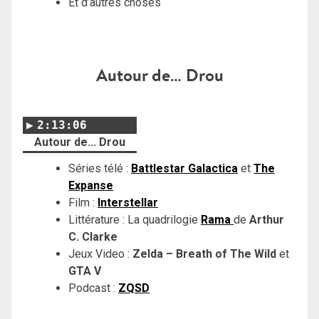
Et d’autres choses
Autour de… Drou
2:13:06
Autour de... Drou
Séries télé :
Battlestar Galactica
et
The
Expanse
Film :
Interstellar
Littérature : La quadrilogie
Rama
de
Arthur
C. Clarke
Jeux Video :
Zelda – Breath of The Wild
et
GTA V
Podcast :
ZQSD