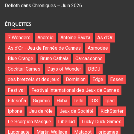
Delloth
dans
Chroniques – Juin 2026
ÉTIQUETTES
7 Wonders
Android
Antoine Bauza
As d'Or
As d'Or - Jeu de l'année de Cannes
Asmodee
Blue Orange
Bruno Cathala
Carcassonne
Cocktail Games
Days of Wonder
DBDJ
des bretzels et des jeux
Dominion
Edge
Essen
Festival
Festival International des Jeux de Cannes
Filosofia
Gigamic
Haba
Iello
IOS
Ipad
Iphone
Jeu de rôle
Jeux de Société
KickStarter
Le Scorpion Masqué
Libellud
Lucky Duck Games
Ludonaute
Martin Wallace
Matagot
origames