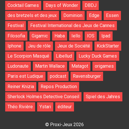
Cocktail Games
Days of Wonder
DBDJ
des bretzels et des jeux
Dominion
Edge
Essen
Festival
Festival International des Jeux de Cannes
Filosofia
Gigamic
Haba
Iello
IOS
Ipad
Iphone
Jeu de rôle
Jeux de Société
KickStarter
Le Scorpion Masqué
Libellud
Lucky Duck Games
Ludonaute
Martin Wallace
Matagot
origames
Paris est Ludique
podcast
Ravensburger
Reiner Knizia
Repos Production
Sherlock Holmes Detective Conseil
Spiel des Jahres
Théo Rivière
Ystari
éditeur
© Proxi-Jeux 2026