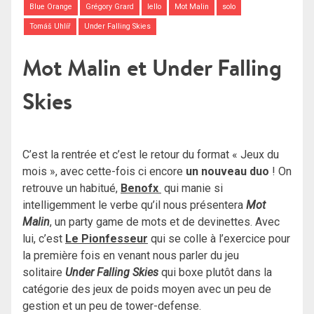
Blue Orange
Grégory Grard
Iello
Mot Malin
solo
Tomáš Uhlíř
Under Falling Skies
Mot Malin et Under Falling
Skies
C’est la rentrée et c’est le retour du format « Jeux du
mois », avec cette-fois ci encore
un nouveau duo
! On
retrouve un habitué,
Benofx
qui manie si
intelligemment le verbe qu’il nous présentera
Mot
Malin
, un party game de mots et de devinettes. Avec
lui, c’est
Le Pionfesseur
qui se colle à l’exercice pour
la première fois en venant nous parler du jeu
solitaire
Under Falling Skies
qui boxe plutôt dans la
catégorie des jeux de poids moyen avec un peu de
gestion et un peu de tower-defense.