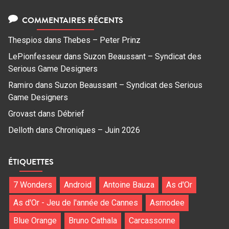
COMMENTAIRES RÉCENTS
Thespios
dans
Thebes – Peter Prinz
LePionfesseur
dans
Suzon Beaussant – Syndicat des
Serious Game Designers
Ramiro
dans
Suzon Beaussant – Syndicat des Serious
Game Designers
Grovast
dans
Débrief
Delloth
dans
Chroniques – Juin 2026
ÉTIQUETTES
7 Wonders
Android
Antoine Bauza
As d'Or
As d'Or - Jeu de l'année de Cannes
Asmodee
Blue Orange
Bruno Cathala
Carcassonne