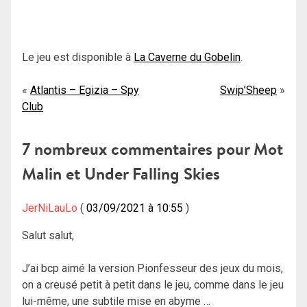
Le jeu est disponible à
La Caverne du Gobelin
.
Navigation
Atlantis – Egizia – Spy
Swip’Sheep
Club
de
l’article
7 nombreux commentaires pour
Mot
Malin et Under Falling Skies
JerNiLauLo
03/09/2021 à 10:55
Salut salut,
J’ai bcp aimé la version Pionfesseur des jeux du mois,
on a creusé petit à petit dans le jeu, comme dans le jeu
lui-même, une subtile mise en abyme …