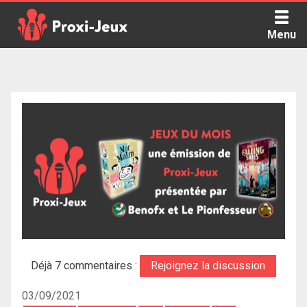
Skip
to
Menu
content
Proxi Jeux - Le podcast qui vous parle de jeux de société
Déjà 7 commentaires :
Rejoignez la discussion
03/09/2021