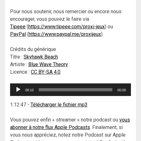
Pour nous soutenir, nous remercier ou encore nous
encourager, vous pouvez le faire via
Tipeee
(
https://www.tipeee.com/proxi-jeux
) ou
PayPal
(
https://www.paypal.me/proxijeux
).
Crédits du générique
Titre :
Skyhawk Beach
Artiste :
Blue Wave Theory
Licence :
CC BY-SA 4.0
Lecteur
08:10
00:00
audio
1:12:47
-
Télécharger le fichier mp3
Vous pouvez enfin « streamer » notre podcast ou
vous
abonner à notre flux Apple Podcasts
. Finalement, si
vous nous appréciez, notez notre Podcast sur Apple