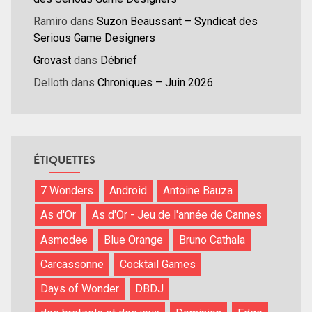
Ramiro
dans
Suzon Beaussant – Syndicat des
Serious Game Designers
Grovast
dans
Débrief
Delloth
dans
Chroniques – Juin 2026
ÉTIQUETTES
7 Wonders
Android
Antoine Bauza
As d'Or
As d'Or - Jeu de l'année de Cannes
Asmodee
Blue Orange
Bruno Cathala
Carcassonne
Cocktail Games
Days of Wonder
DBDJ