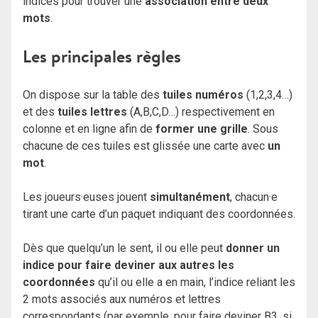
indices pour trouver une
association entre deux
mots
.
Les principales règle
s
On dispose sur la table des
tuiles numéros
(1,2,3,4…)
et des
tuiles lettres
(A,B,C,D…) respectivement en
colonne et en ligne afin de
former une grille
. Sous
chacune de ces tuiles est glissée une carte avec
un
mot
.
Les joueurs·euses jouent
simultanément
, chacun·e
tirant une carte d’un paquet indiquant des coordonnées.
Dès que quelqu’un le sent, il ou elle peut
donner un
indice pour faire deviner aux autres les
coordonnées
qu’il ou elle a en main, l’indice reliant les
2 mots associés aux numéros et lettres
correspondants (par exemple, pour faire deviner B3, si