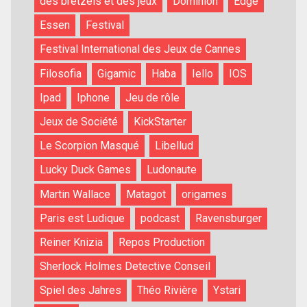
des bretzels et des jeux
Dominion
Edge
Essen
Festival
Festival International des Jeux de Cannes
Filosofia
Gigamic
Haba
Iello
IOS
Ipad
Iphone
Jeu de rôle
Jeux de Société
KickStarter
Le Scorpion Masqué
Libellud
Lucky Duck Games
Ludonaute
Martin Wallace
Matagot
origames
Paris est Ludique
podcast
Ravensburger
Reiner Knizia
Repos Production
Sherlock Holmes Detective Conseil
Spiel des Jahres
Théo Rivière
Ystari