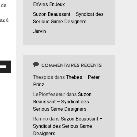
EnVies EnJeux
 de
Suzon Beaussant – Syndicat des
ez à
Serious Game Designers
Jarvin
isez
COMMENTAIRES RÉCENTS
Thespios
dans
Thebes – Peter
hes
Prinz
/bas
r
LePionfesseur
dans
Suzon
menter
Beaussant – Syndicat des
Serious Game Designers
nuer
Ramiro
dans
Suzon Beaussant –
Syndicat des Serious Game
ume.
Designers