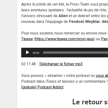
Après le pilote de cet été, la Proxi-Team vous pro
leurs aventures spatiales : l’actualité du jeu de rôle
l’univers stressant de
Alien
et un debrief entre les
nouveau dans l’équipage de
Fendoel
,
Meyklar
,
dds
Pour nous soutenir, nous remercier ou encore nous 
Tipeee
(
https://www.tipeee.com/proxi-jeux
) ou
Pay
Lecteur
00:00
audio
02:11:48
-
Télécharger le fichier mp3
Vous pouvez « streamer » notre podcast ou
vous ab
Podcast dans iTunes et laissez-y un commentaire !
(gratuite) Podcast Addict
.
Le retour 