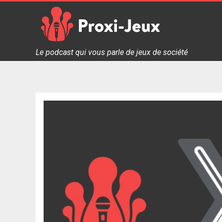
Skip
to
content
Proxi Jeux - Le podcast qui vous parle de jeux de soc
Le podcast qui vous parle de jeux de société