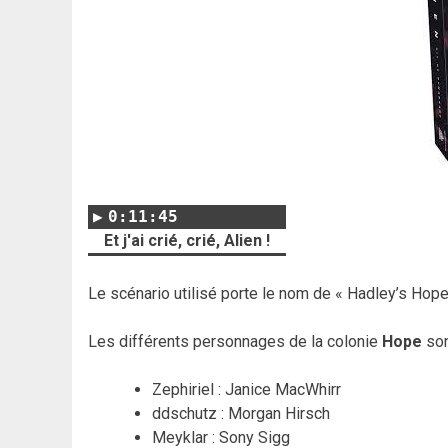
0:11:45
Et j'ai crié, crié, Alien !
Le scénario utilisé porte le nom de « Hadley’s Hope
Les différents personnages de la colonie
Hope
son
Zephiriel : Janice MacWhirr
ddschutz : Morgan Hirsch
Meyklar : Sony Sigg