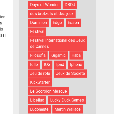
Days of Wonder
DBDJ
des bretzels et des jeux
nion
Dominion
Edge
Essen
la
is
Festival
ussi
Festival International des Jeux
de Cannes
Filosofia
Gigamic
Haba
Iello
IOS
Ipad
Iphone
Jeu de rôle
Jeux de Société
KickStarter
Le Scorpion Masqué
Libellud
Lucky Duck Games
Ludonaute
Martin Wallace