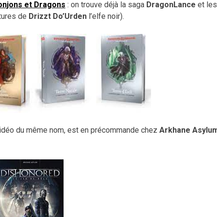
onjons et Dragons
: on trouve déjà l
a saga
DragonLance
et les
tures de
Drizzt Do’Urden
l’elfe noir).
jeu vidéo du même nom, est en précommande chez
Arkhane Asylu