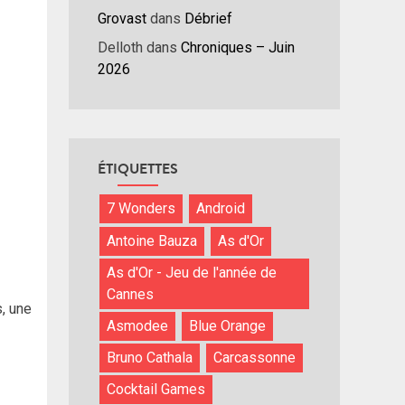
Grovast
dans
Débrief
Delloth
dans
Chroniques – Juin
2026
ÉTIQUETTES
7 Wonders
Android
Antoine Bauza
As d'Or
As d'Or - Jeu de l'année de
Cannes
s, une
Asmodee
Blue Orange
Bruno Cathala
Carcassonne
Cocktail Games