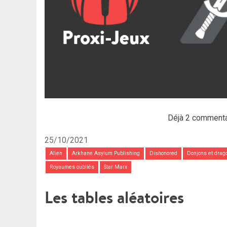
Déjà 2 commenta
25/10/2021
Alien
Arkhane Asylum Publishing
Dishonored
Donjons et drag
Royaumes oubliés
Star Marx
Les tables aléatoires