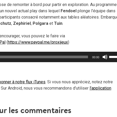
pose de remonter à bord pour partir en exploration. Au programme
, un nouvel actual play dans lequel
Fendoel
plonge l’équipe dans
 participants consacré notamment aux tables aléatoires. Embarqu
chutz
,
Zephiriel
,
Polgara
et
Tuin
.
encourager, vous pouvez le faire via
Pal
(
https://www.paypal.me/proxijeux
)
Util
00:00
les
flèc
haut
pou
onner à notre flux iTunes
. Si vous nous appréciez, notez notre
aug
 Sur Android, nous vous recommandons d’utiliser
l’application
ou
dimi
le
sur les commentaires
vol