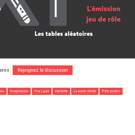
ires :
Rejoignez la discussion
ons
Dragonlance
Fria Ligan
Hachette
La loutre rôliste
P'tits pirates