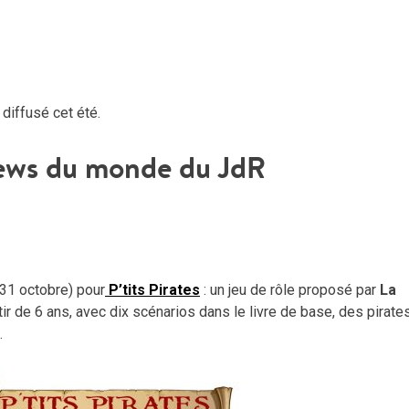
diffusé cet été.
ews du monde du JdR
: 31 octobre) pour
P’tits Pirates
: un j
eu de rôle proposé par
La
tir de 6 ans, avec dix scénarios dans le livre de base, des pirate
.