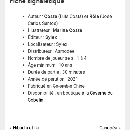
Fiche signalétique
Auteur :
Costa
(Luís Costa) et
Rôla
(José
Carlos Santos)
Illustrateur :
Marina Costa
Éditeur :
Sylex
Localisateur : Sylex
Distributeur : Asmodée
Nombre de joueur·se·s : 1 à 4
Âge minimum : 10 ans
Durée de partie : 30 minutes
Année de parution : 2021
Fabriqué en
Colombie
Chine
Disponibilité : en boutique
à la Caverne du
Gobelin
Navigation
Hibachi et Iki
Canopéa