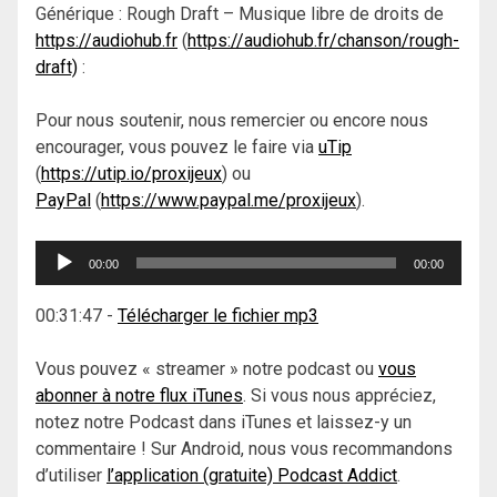
Générique : Rough Draft – Musique libre de droits de
https://audiohub.fr
(
https://audiohub.fr/chanson/rough-
draft)
:
Pour nous soutenir, nous remercier ou encore nous
encourager, vous pouvez le faire via
uTip
(
https://utip.io/proxijeux
) ou
PayPal
(
https://www.paypal.me/proxijeux
).
Lecteur
00:00
00:00
audio
00:31:47
-
Télécharger le fichier mp3
Vous pouvez « streamer » notre podcast ou
vous
abonner à notre flux iTunes
. Si vous nous appréciez,
notez notre Podcast dans iTunes et laissez-y un
commentaire ! Sur Android, nous vous recommandons
d’utiliser
l’application (gratuite) Podcast Addict
.