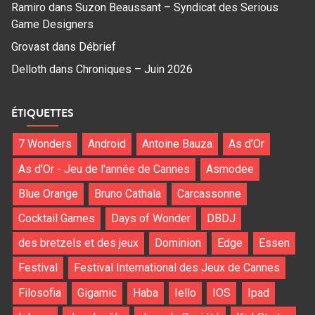
Ramiro
dans
Suzon Beaussant – Syndicat des Serious
Game Designers
Grovast
dans
Débrief
Delloth
dans
Chroniques – Juin 2026
ÉTIQUETTES
7 Wonders
Android
Antoine Bauza
As d'Or
As d'Or - Jeu de l'année de Cannes
Asmodee
Blue Orange
Bruno Cathala
Carcassonne
Cocktail Games
Days of Wonder
DBDJ
des bretzels et des jeux
Dominion
Edge
Essen
Festival
Festival International des Jeux de Cannes
Filosofia
Gigamic
Haba
Iello
IOS
Ipad