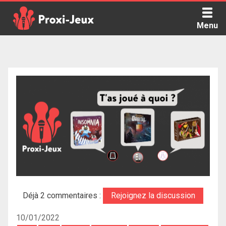
Skip
to
Menu
content
Proxi Jeux - Le podcast qui vous parle de jeux de société
Déjà 2 commentaires :
Rejoignez la discussion
10/01/2022