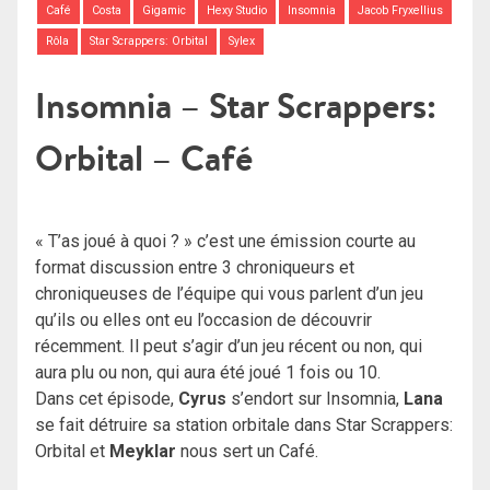
Café
Costa
Gigamic
Hexy Studio
Insomnia
Jacob Fryxellius
Rôla
Star Scrappers: Orbital
Sylex
Insomnia – Star Scrappers:
Orbital – Café
« T’as joué à quoi ? » c’est une émission courte au
format discussion entre 3 chroniqueurs et
chroniqueuses de l’équipe qui vous parlent d’un jeu
qu’ils ou elles ont eu l’occasion de découvrir
récemment. Il peut s’agir d’un jeu récent ou non, qui
aura plu ou non, qui aura été joué 1 fois ou 10.
Dans cet épisode,
Cyrus
s’endort sur Insomnia,
Lana
se fait détruire sa station orbitale dans Star Scrappers:
Orbital et
Meyklar
nous sert un Café.