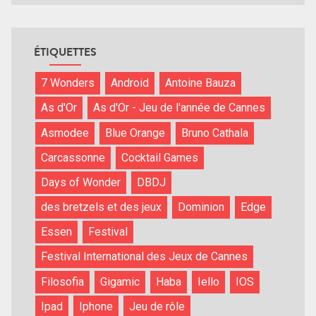
ÉTIQUETTES
7 Wonders
Android
Antoine Bauza
As d'Or
As d'Or - Jeu de l'année de Cannes
Asmodee
Blue Orange
Bruno Cathala
Carcassonne
Cocktail Games
Days of Wonder
DBDJ
des bretzels et des jeux
Dominion
Edge
Essen
Festival
Festival International des Jeux de Cannes
Filosofia
Gigamic
Haba
Iello
IOS
Ipad
Iphone
Jeu de rôle