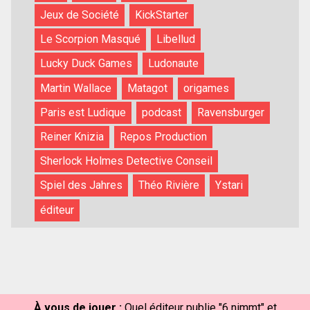
Jeux de Société
KickStarter
Le Scorpion Masqué
Libellud
Lucky Duck Games
Ludonaute
Martin Wallace
Matagot
origames
Paris est Ludique
podcast
Ravensburger
Reiner Knizia
Repos Production
Sherlock Holmes Detective Conseil
Spiel des Jahres
Théo Rivière
Ystari
éditeur
À vous de jouer :
Quel éditeur publie "6 nimmt" et