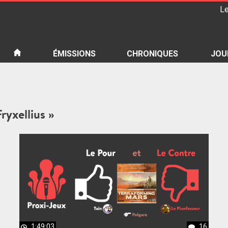
Le
iété
ÉMISSIONS
CHRONIQUES
JOU
ryxellius »
1:49:03
16