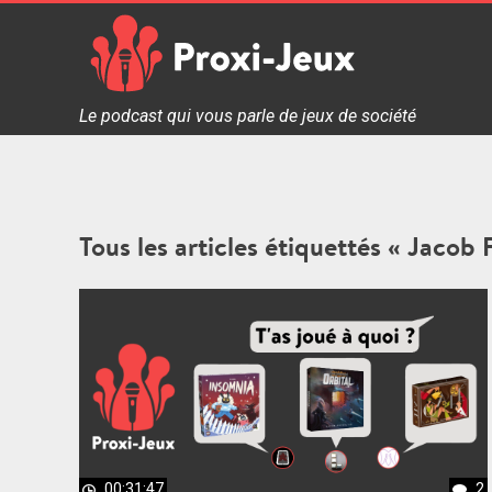
Skip
to
content
Proxi Jeux - Le podcast qui vous parle de jeux de soc
Le podcast qui vous parle de jeux de société
Tous les articles étiquettés « Jacob F
00:31:47
2