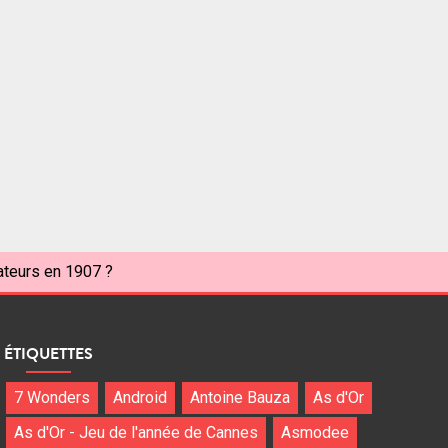
rateurs en 1907 ?
ÉTIQUETTES
7 Wonders
Android
Antoine Bauza
As d'Or
As d'Or - Jeu de l'année de Cannes
Asmodee