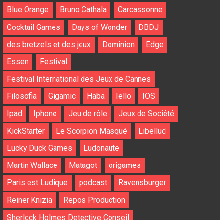
Blue Orange
Bruno Cathala
Carcassonne
Cocktail Games
Days of Wonder
DBDJ
des bretzels et des jeux
Dominion
Edge
Essen
Festival
Festival International des Jeux de Cannes
Filosofia
Gigamic
Haba
Iello
IOS
Ipad
Iphone
Jeu de rôle
Jeux de Société
KickStarter
Le Scorpion Masqué
Libellud
Lucky Duck Games
Ludonaute
Martin Wallace
Matagot
origames
Paris est Ludique
podcast
Ravensburger
Reiner Knizia
Repos Production
Sherlock Holmes Detective Conseil