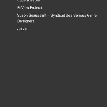
SuperMeeple
EnVies EnJeux
Suzon Beaussant – Syndicat des Serious Game
Designers
Jarvin