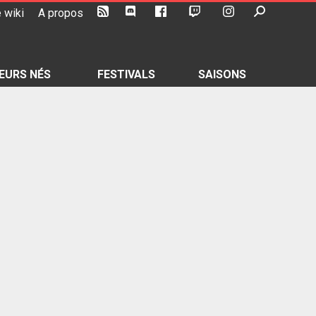
 wiki
A propos
EURS NÉS
FESTIVALS
SAISONS