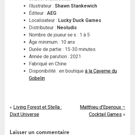
Illustrateur :
Shawn Stankewich
Éditeur :
AEG
Localisateur :
Lucky Duck Games
Distributeur :
Neoludis
Nombre de joueur·se·s : 1 à 5
Âge minimum : 10 ans
Durée de partie : 15-30 minutes
Année de parution : 2021
Fabriqué en Chine
Disponibilité : en boutique
à la Caverne du
Gobelin
Navigation
Living Forest et Stella :
Matthieu d’Epenoux –
Dixit Universe
Cocktail Games
de
l’article
Laisser un commentaire