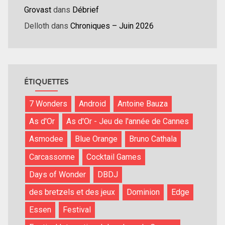
Grovast
dans
Débrief
Delloth
dans
Chroniques – Juin 2026
ÉTIQUETTES
7 Wonders
Android
Antoine Bauza
As d'Or
As d'Or - Jeu de l'année de Cannes
Asmodee
Blue Orange
Bruno Cathala
Carcassonne
Cocktail Games
Days of Wonder
DBDJ
des bretzels et des jeux
Dominion
Edge
Essen
Festival