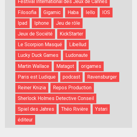
Festival International des Jeux de Cannes
Filosofia
Gigamic
Haba
Iello
IOS
Ipad
Iphone
Jeu de rôle
Jeux de Société
KickStarter
Le Scorpion Masqué
Libellud
Lucky Duck Games
Ludonaute
Martin Wallace
Matagot
origames
Paris est Ludique
podcast
Ravensburger
Reiner Knizia
Repos Production
Sherlock Holmes Detective Conseil
Spiel des Jahres
Théo Rivière
Ystari
éditeur