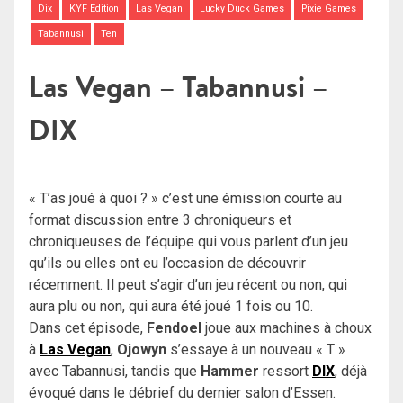
Dix
KYF Edition
Las Vegan
Lucky Duck Games
Pixie Games
Tabannusi
Ten
Las Vegan – Tabannusi –
DIX
« T’as joué à quoi ? » c’est une émission courte au
format discussion entre 3 chroniqueurs et
chroniqueuses de l’équipe qui vous parlent d’un jeu
qu’ils ou elles ont eu l’occasion de découvrir
récemment. Il peut s’agir d’un jeu récent ou non, qui
aura plu ou non, qui aura été joué 1 fois ou 10.
Dans cet épisode,
Fendoel
joue aux machines à choux
à
Las Vegan
,
Ojowyn
s’essaye à un nouveau « T »
avec Tabannusi, tandis que
Hammer
ressort
DIX
, déjà
évoqué dans le débrief du dernier salon d’Essen.