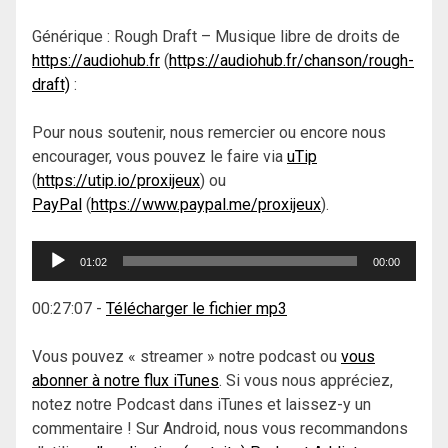
Générique : Rough Draft – Musique libre de droits de
https://audiohub.fr
(
https://audiohub.fr/chanson/rough-
draft)
:
Pour nous soutenir, nous remercier ou encore nous
encourager, vous pouvez le faire via
uTip
(
https://utip.io/proxijeux
) ou
PayPal
(
https://www.paypal.me/proxijeux
).
Lecteur
01:02
00:00
audio
00:27:07
-
Télécharger le fichier mp3
Vous pouvez « streamer » notre podcast ou
vous
abonner à notre flux iTunes
. Si vous nous appréciez,
notez notre Podcast dans iTunes et laissez-y un
commentaire ! Sur Android, nous vous recommandons