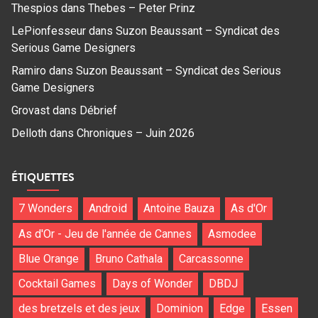
Thespios
dans
Thebes – Peter Prinz
LePionfesseur
dans
Suzon Beaussant – Syndicat des
Serious Game Designers
Ramiro
dans
Suzon Beaussant – Syndicat des Serious
Game Designers
Grovast
dans
Débrief
Delloth
dans
Chroniques – Juin 2026
ÉTIQUETTES
7 Wonders
Android
Antoine Bauza
As d'Or
As d'Or - Jeu de l'année de Cannes
Asmodee
Blue Orange
Bruno Cathala
Carcassonne
Cocktail Games
Days of Wonder
DBDJ
des bretzels et des jeux
Dominion
Edge
Essen