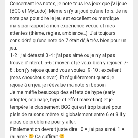
Concernant les notes, je note tous les jeux que j’ai joué
(BGG et MyLudo). Même si j’y ai joué qu’une fois. Je ne
note pas pour dire le jeu est excellent ou merdique
mais par rapport à mon expérience vécue et mes
attentes (thème, règles, ambiance…). J’ai toujours
considéré qu’une note de 7 était déjà très bien pour un
jeu.
1-2 : j’ai détesté 3-4 : j’ai pas aimé ou je n’y ai pas
trouvé d’intérêt. 5-6 : moyen et je veux bien y rejouer. 7-
8 : bon j’y rejoue quand vous voulez. 9-10 : excellent
(mes chouchous ever). Et régulièrement quand je
rejoue à un jeu, je réévalue ma note si besoin.
Je me méfie beaucoup des effets de hype (early
adopter, copinage, hype et effet marketing) et je
tempère le classement BGG qui est trop biaisé pour
plein de raisons même si globalement entre 6 et 8 il y
a pas de problème pour y aller.
Finalement on devrait juste dire : 0 = j’ai pas aimé. 1 =
j’ai aimé
Ca suffirait