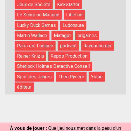
Jeux de Société
KickStarter
Le Scorpion Masqué
Libellud
Lucky Duck Games
Ludonaute
Martin Wallace
Matagot
origames
Paris est Ludique
podcast
Ravensburger
Reiner Knizia
Repos Production
Sherlock Holmes Detective Conseil
Spiel des Jahres
Théo Rivière
Ystari
éditeur
À vous de jouer :
Quel jeu nous met dans la peau d'un