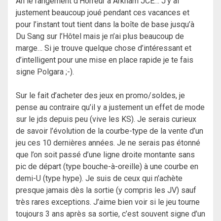
Ah le rangement d’Horreur à Arkham JCE… J’y ai
justement beaucoup joué pendant ces vacances et
pour l’instant tout tient dans la boîte de base jusqu’à
Du Sang sur l’Hôtel mais je n’ai plus beaucoup de
marge… Si je trouve quelque chose d’intéressant et
d’intelligent pour une mise en place rapide je te fais
signe Polgara ;-).
Sur le fait d’acheter des jeux en promo/soldes, je
pense au contraire qu’il y a justement un effet de mode
sur le jds depuis peu (vive les KS). Je serais curieux
de savoir l’évolution de la courbe-type de la vente d’un
jeu ces 10 dernières années. Je ne serais pas étonné
que l’on soit passé d’une ligne droite montante sans
pic de départ (type bouche-à-oreille) à une courbe en
demi-U (type hype). Je suis de ceux qui n’achète
presque jamais dès la sortie (y compris les JV) sauf
très rares exceptions. J’aime bien voir si le jeu tourne
toujours 3 ans après sa sortie, c’est souvent signe d’un