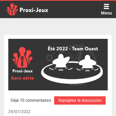
Skip
to
Menu
content
Proxi Jeux - Le podcast qui vous parle de jeux de société
Déjà 10 commentaires :
Rejoignez la discussion
29/07/2022