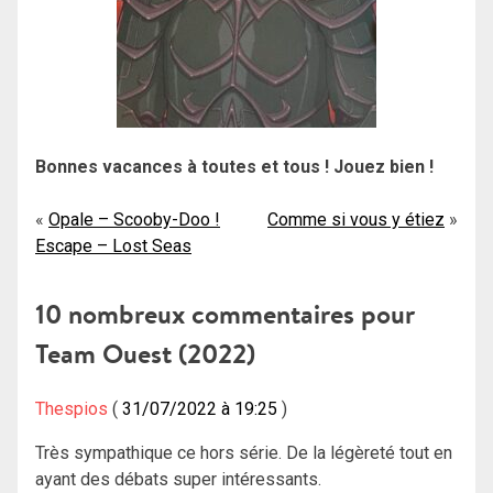
Bonnes vacances à toutes et tous ! Jouez bien !
Navigation
Opale – Scooby-Doo !
Comme si vous y étiez
Escape – Lost Seas
de
l’article
10 nombreux commentaires pour
Team Ouest (2022)
Thespios
31/07/2022 à 19:25
Très sympathique ce hors série. De la légèreté tout en
ayant des débats super intéressants.