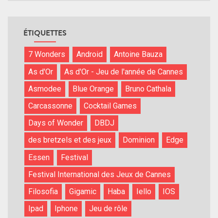
ÉTIQUETTES
7 Wonders
Android
Antoine Bauza
As d'Or
As d'Or - Jeu de l'année de Cannes
Asmodee
Blue Orange
Bruno Cathala
Carcassonne
Cocktail Games
Days of Wonder
DBDJ
des bretzels et des jeux
Dominion
Edge
Essen
Festival
Festival International des Jeux de Cannes
Filosofia
Gigamic
Haba
Iello
IOS
Ipad
Iphone
Jeu de rôle